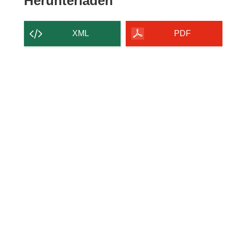
Den
Herunterladen
Inhalt
der
XML
PDF
Seite
herunterladen