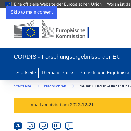
Eine offizielle Website der Europäischen Union
Woran ist d
Skip to main content
(öffnet
in
CORDIS - Forschungsergebnisse der EU
neuem
Fenster)
Startseite
Thematic Packs
Projekte und Ergebnisse
Startseite
Nachrichten
Neuer CORDIS-Dienst für Bei
Article
Inhalt archiviert am 2022-12-21
Category
Article
DE
EN
ES
FR
IT