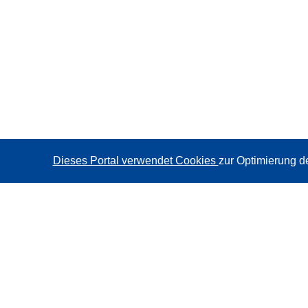
Dieses Portal verwendet Cookies
zur Optimierung d
CORDIS - Forschungsergebnisse der EU
Diese Website wird vom
Amt für Veröffentlichungen der
Europäischen Union
verwaltet.