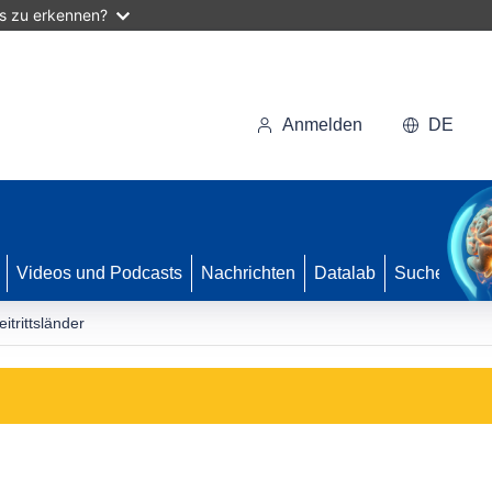
as zu erkennen?
Anmelden
DE
Videos und Podcasts
Nachrichten
Datalab
Suche
trittsländer