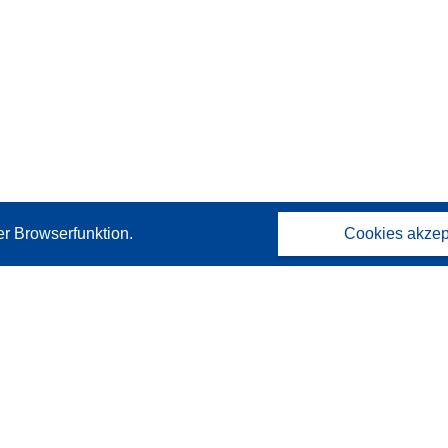
er Browserfunktion.
Cookies akzep
Kontakt
Wenden Sie sich an das Help Desk
Häufig gestellte Fragen
(mit Antworten)