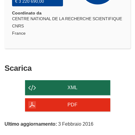
€ 3 220 690,00
Coordinato da
CENTRE NATIONAL DE LA RECHERCHE SCIENTIFIQUE
CNRS
France
Scarica
Scarica
il
contenuto
XML
della
pagina
PDF
Ultimo aggiornamento:
3 Febbraio 2016