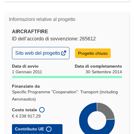
Informazioni relative al progetto
AIRCRAFTFIRE
ID dell’accordo di sovvenzione: 265612
(si
Sito web del progetto
Progetto chiuso
apre
in
Data di avvio
Data di completamento
una
1 Gennaio 2011
30 Settembre 2014
nuova
finestra)
Finanziato da
Specific Programme "Cooperation": Transport (including
Aeronautics)
Costo totale
€ 4 238 917,29
Contributo UE