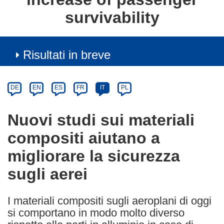
survivability
Risultati in breve
Article
Category
Article
DE
EN
ES
FR
IT
PL
available
in
Nuovi studi sui materiali
the
compositi aiutano a
following
languages:
migliorare la sicurezza
sugli aerei
I materiali compositi sugli aeroplani di oggi
si comportano in modo molto diverso