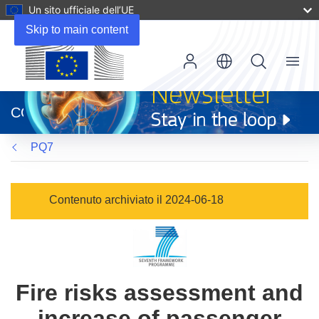
Un sito ufficiale dell’UE
Skip to main content
Menu
(si
apre
CORDIS
in
una
PQ7
nuova
finestra)
Contenuto archiviato il 2024-06-18
Fire risks assessment and
increase of passenger