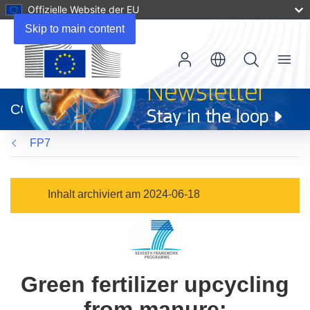
Offizielle Website der EU
Skip to main content
Menu
(öffnet
in
CORDIS
neuem
Fenster)
FP7
Inhalt archiviert am 2024-06-18
Green fertilizer upcycling
from manure: