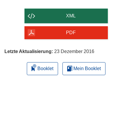
Inhalt
der
XML
Seite
herunterladen
PDF
Letzte Aktualisierung:
23 Dezember 2016
Booklet
Mein Booklet