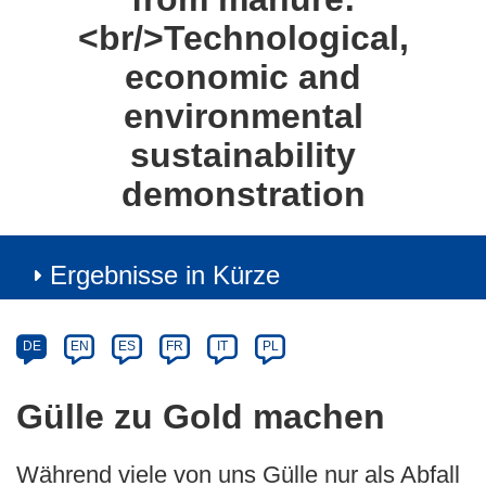
<br/>Technological,
economic and
environmental
sustainability
demonstration
Ergebnisse in Kürze
Article
Category
Article
DE
EN
ES
FR
IT
PL
available
in
Gülle zu Gold machen
the
following
Während viele von uns Gülle nur als Abfall
languages: