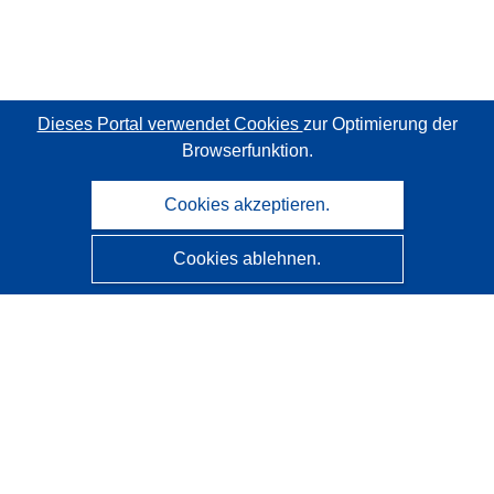
Dieses Portal verwendet Cookies
zur Optimierung der
Browserfunktion.
Cookies akzeptieren.
Cookies ablehnen.
CORDIS - Forschungsergebnisse der EU
Diese Website wird vom
Amt für Veröffentlichungen der
Europäischen Union
verwaltet.
Barrierefreiheit
Halbautomatische Projektklassifizierung - Hinweis zur