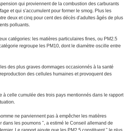
suspension qui proviennent de la combustion des carburants
ffage et qui s'accumulent pour former le smog. Plus les
entre deux et cinq pour cent des décès d'adultes âgés de plus
ents polluants.
ux catégories: les matières particulaires fines, ou PM2.5
catégorie regroupe les PM10, dont le diamètre oscille entre
ables des plus graves dommages occasionnés à la santé
 reproduction des cellules humaines et provoquent des
 à celle cumulée des trois pays mentionnés dans le rapport
tuation.
'homme ne parviennent pas à empêcher les matières
er dans les poumons ", a estimé le Conseil allemand de
dernier. Le rapport ajoute que les PM2.5 constituent " le plus