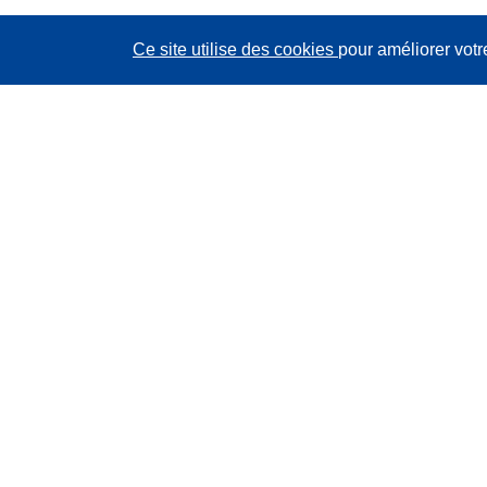
Ce site utilise des cookies
pour améliorer votr
CORDIS - Résultats de la recherche de l’UE
Ce site web est géré par l'
Office des publications de
l’Union européenne
Accessibilité
Classification semi-automatique des projets - Avis sur
l’explicabilité