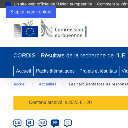
Un site web officiel de l’Union européenne
Comment le vérif
Skip to main content
(s’ouvre
dans
CORDIS - Résultats de la recherche de l’UE
une
nouvelle
fenêtre)
Accueil
Packs thématiques
Projets et résultats
Vi
Accueil
Actualités
Les carburants fossiles responsa
Article
Contenu archivé le 2023-01-20
Category
Article
DE
EN
ES
FR
IT