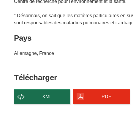
Centre de recherche pour l'environnement et la santé.
" Désormais, on sait que les matières particulaires en s
sont responsables des maladies pulmonaires et cardiaque
Pays
Allemagne, France
Télécharger
Télécharger
le
contenu
XML
PDF
de
la
page