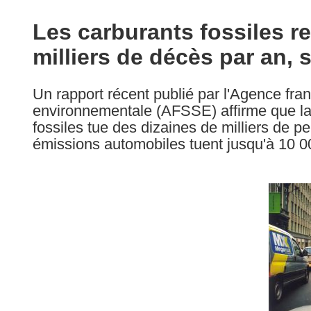
available
in
Les carburants fossiles r
the
milliers de décès par an, 
following
languages:
Un rapport récent publié par l'Agence fran
environnementale (AFSSE) affirme que l
fossiles tue des dizaines de milliers de 
émissions automobiles tuent jusqu'à 10 00