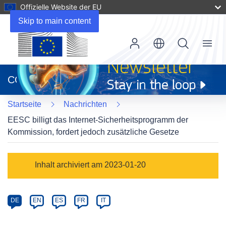
Offizielle Website der EU
Skip to main content
Menu
(öffnet
in
CORDIS
neuem
Fenster)
Startseite
Nachrichten
EESC billigt das Internet-Sicherheitsprogramm der
Kommission, fordert jedoch zusätzliche Gesetze
Article
Inhalt archiviert am 2023-01-20
Category
Article
DE
EN
ES
FR
IT
available
in