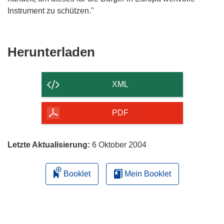
Instrument zu schützen."
Den
Herunterladen
Inhalt
der
XML
Seite
herunterladen
PDF
Letzte Aktualisierung:
6 Oktober 2004
Booklet
Mein Booklet