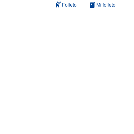
Folleto
Mi folleto