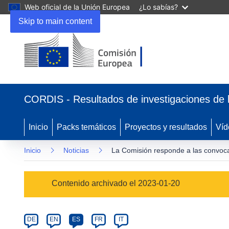
Web oficial de la Unión Europea
¿Lo sabías?
Skip to main content
(se
abrirá
CORDIS - Resultados de investigaciones de 
en
una
nueva
Inicio
Packs temáticos
Proyectos y resultados
Víd
ventana)
Inicio
Noticias
La Comisión responde a las convoca
Article
Contenido archivado el 2023-01-20
Category
Article
DE
EN
ES
FR
IT