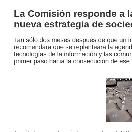
available
in
La Comisión responde a l
the
nueva estrategia de socie
following
languages:
Tan sólo dos meses después de que un in
recomendara que se replanteara la agend
tecnologías de la información y las comu
primer paso hacia la consecución de ese o