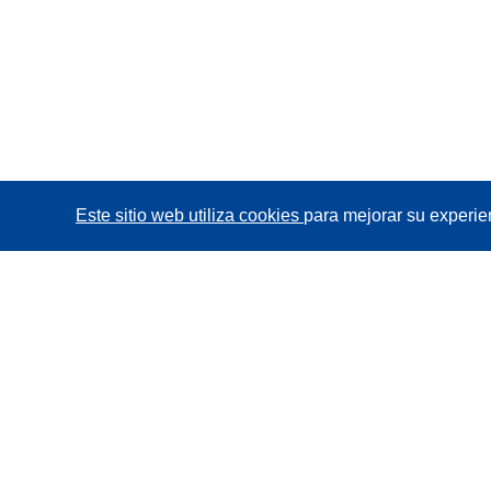
Este sitio web utiliza cookies
para mejorar su experie
CORDIS - Resultados de investigaciones de la UE
La
Oficina de Publicaciones de la Unión Europea
gestiona este sitio web.
Accesibilidad