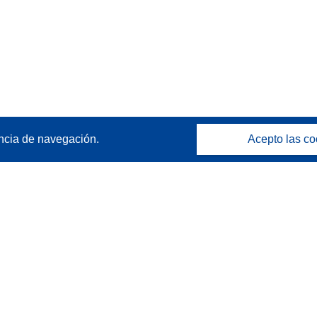
ncia de navegación.
Acepto las co
Póngase en contacto
Contacto con Help Desk
Preguntas más frecuentes
(y sus respuestas)