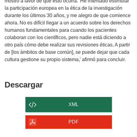
mostró a favor de que esto ocurra. 'He intentado estimular
la participación europea en la ética de la investigación
durante los últimos 30 años, y me alegro de que comience
ahora. No es difícil llegar a un acuerdo sobre los derechos
humanos fundamentales para cuando los pacientes
colaboran con los científicos, pero nadie está diciendo a
otro país cómo debe realizar sus revisiones éticas. A partir
de [los ámbitos de base común], se puede dejar que cada
cultura gestione su propio sistema,' afirmó para concluir.
Descargar
Descargar
el
contenido
XML
de
la
PDF
página