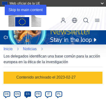
Web oficial de la UE
Skip to main content
Menu
(se
abrirá
CORDIS
en
una
Inicio
Noticias
nueva
ventana)
Los delegados identifican una base común para la acción
europea en la ética de la investigación
Article
Contenido archivado el 2023-02-27
Category
Article
DE
EN
ES
FR
IT
PL
available
in