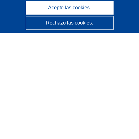
Acepto las cookies.
Rechazo las cookies.
CORDIS - Resultados de investigaciones de la UE
La
Oficina de Publicaciones de la Unión Europea
gestiona este sitio web.
Accesibilidad
Clasificación semiautomática de proyectos - Declaración
de explicabilidad
Póngase en contacto
Contacto con Help Desk
Preguntas más frecuentes
(y sus respuestas)