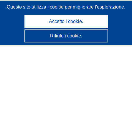
Questo sito utilizza i cookie
per migliorare l'esplorazione.
Accetto i cookie.
Rifiuto i cookie.
CORDIS - Risultati della ricerca dell’UE
Questo sito web è gestito dall'
Ufficio delle pubblicazioni
dell'Unione europea
Accessibilità
Classificazione semi-automatica dei progetti - Informativa
sulla spiegabilità
Contattaci
Contatta il nostro Help Desk