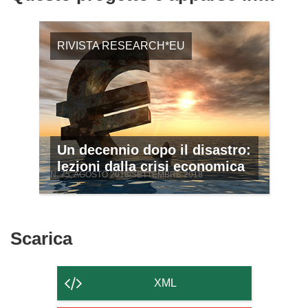
RIVISTA RESEARCH*EU
Un decennio dopo il disastro:
lezioni dalla crisi economica
N. 75, AGOSTO 2018/SETTEMBRE 2018
Scarica
Scarica
il
contenuto
XML
della