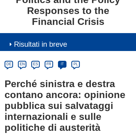
Responses to the
Financial Crisis
Risultati in breve
Article
Category
Article
DE
EN
ES
FR
IT
PL
available
in
Perché sinistra e destra
the
contano ancora: opinione
following
languages:
pubblica sui salvataggi
internazionali e sulle
politiche di austerità