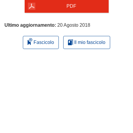
pagina
PDF
Ultimo aggiornamento:
20 Agosto 2018
Fascicolo
Il mio fascicolo