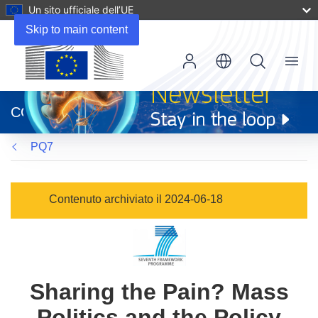
Un sito ufficiale dell’UE
Skip to main content
Menu
(si
apre
CORDIS
in
una
PQ7
nuova
finestra)
Contenuto archiviato il 2024-06-18
Sharing the Pain? Mass
Politics and the Policy