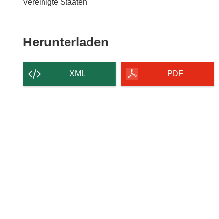
Vereinigte Staaten
Den
Herunterladen
Inhalt
der
XML
PDF
Seite
herunterladen