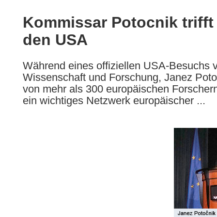
available
in
Kommissar Potocnik trifft
the
den USA
following
languages:
Während eines offiziellen USA-Besuchs v
Wissenschaft und Forschung, Janez Potoc
von mehr als 300 europäischen Forscher
ein wichtiges Netzwerk europäischer ...