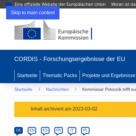
Eine offizielle Website der Europäischen Union
Woran ist d
Skip to main content
(öffnet
in
CORDIS - Forschungsergebnisse der EU
neuem
Fenster)
Startseite
Thematic Packs
Projekte und Ergebnisse
Startseite
Nachrichten
Kommissar Potocnik trifft 
Article
Inhalt archiviert am 2023-03-02
Category
Article
DE
EN
ES
FR
IT
PL