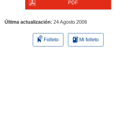
la
PDF
página
Última actualización:
24 Agosto 2006
Folleto
Mi folleto