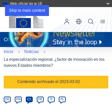
Web oficial de la UE
Skip to main content
Menu
(se
abrirá
CORDIS
en
una
Inicio
Noticias
nueva
ventana)
La especialización regional, ¿factor de innovación en los
nuevos Estados miembros?
Article
Contenido archivado el 2023-03-02
Category
Article
DE
EN
ES
FR
IT
PL
available
in