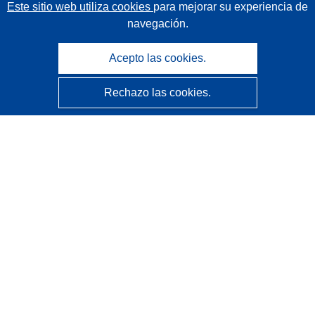
Este sitio web utiliza cookies
para mejorar su experiencia de
navegación.
Acepto las cookies.
Rechazo las cookies.
CORDIS - Resultados de investigaciones de la UE
La
Oficina de Publicaciones de la Unión Europea
gestiona este sitio web.
Accesibilidad
Clasificación semiautomática de proyectos - Declaración
de explicabilidad
Póngase en contacto