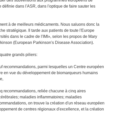
ccorder des subventions aux programmes européens de
e définie dans l'ASR, dans l'optique de faire sauter les
dement à de meilleurs médicaments. Nous saluons donc la
e stratégique. Il tarde aux patients de toute l'Europe
rsités dans le cadre de l'IMI», selon les propos de Mary
rkinson (European Parkinson's Disease Association).
quatre grands piliers:
): neuf recommandations, parmi lesquelles un Centre européen
adre en vue du développement de biomarqueurs humains
e,
: cinq recommandations, reliée chacune à cinq aires
 cérébrales; maladies inflammatoires; maladies
ommandations, on trouve la création d'un réseau européen
eloppement de centres régionaux d'excellence, et la création