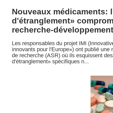
available
in
Nouveaux médicaments: l'
the
d'étranglement» compromet
following
languages:
recherche-développemen
Les responsables du projet IMI (Innovativ
innovants pour l'Europe») ont publié une 
de recherche (ASR) où ils esquissent des 
d'étranglement» spécifiques n...