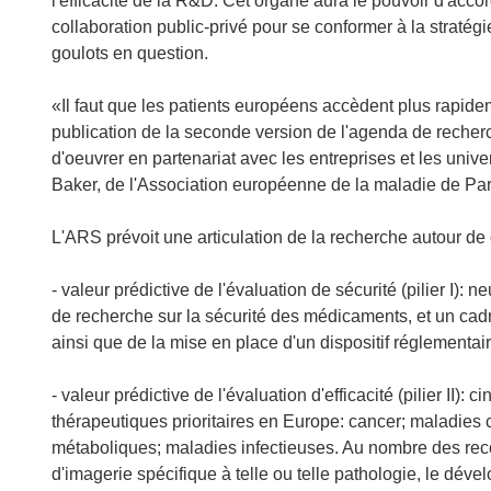
l'efficacité de la R&D. Cet organe aura le pouvoir d'a
collaboration public-privé pour se conformer à la stratégi
goulots en question.
«Il faut que les patients européens accèdent plus rapi
publication de la seconde version de l'agenda de recherch
d'oeuvrer en partenariat avec les entreprises et les unive
Baker, de l'Association européenne de la maladie de Pa
L'ARS prévoit une articulation de la recherche autour de 
- valeur prédictive de l'évaluation de sécurité (pilier I
de recherche sur la sécurité des médicaments, et un c
ainsi que de la mise en place d'un dispositif réglementair
- valeur prédictive de l'évaluation d'efficacité (pilier II)
thérapeutiques prioritaires en Europe: cancer; maladies
métaboliques; maladies infectieuses. Au nombre des rec
d'imagerie spécifique à telle ou telle pathologie, le dév