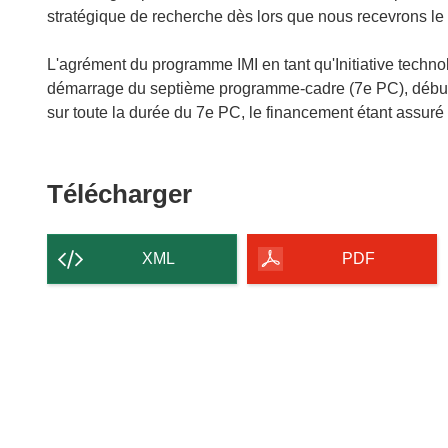
stratégique de recherche dès lors que nous recevrons le 
L'agrément du programme IMI en tant qu'Initiative tech
démarrage du septième programme-cadre (7e PC), début 2
sur toute la durée du 7e PC, le financement étant assuré 
Télécharger
Télécharger
le
contenu
XML
PDF
de
la
page