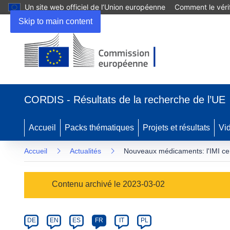
Un site web officiel de l’Union européenne
Comment le vérif
Skip to main content
(s’ouvre
dans
CORDIS - Résultats de la recherche de l’UE
une
nouvelle
fenêtre)
Accueil
Packs thématiques
Projets et résultats
Vi
Accueil
Actualités
Nouveaux médicaments: l'IMI cer
Article
Contenu archivé le 2023-03-02
Category
Article
DE
EN
ES
FR
IT
PL