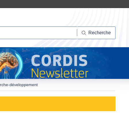
herche
Recherche
herche-développement