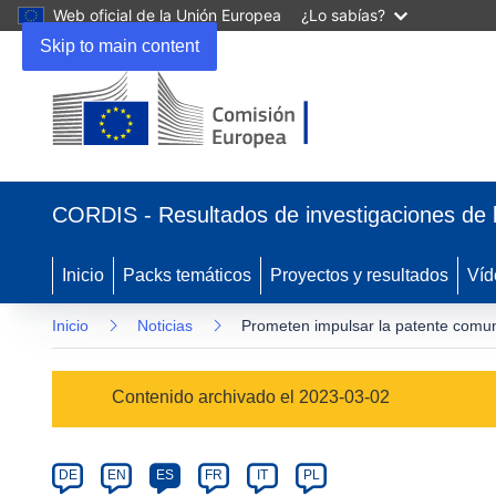
Web oficial de la Unión Europea
¿Lo sabías?
Skip to main content
(se
abrirá
CORDIS - Resultados de investigaciones de 
en
una
nueva
Inicio
Packs temáticos
Proyectos y resultados
Víd
ventana)
Inicio
Noticias
Prometen impulsar la patente comunit
Article
Contenido archivado el 2023-03-02
Category
Article
DE
EN
ES
FR
IT
PL