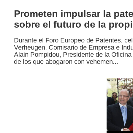
available
in
Prometen impulsar la pate
the
sobre el futuro de la prop
following
languages:
Durante el Foro Europeo de Patentes, cele
Verheugen, Comisario de Empresa e Indust
Alain Pompidou, Presidente de la Oficina
de los que abogaron con vehemen...