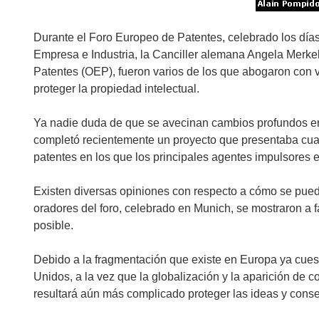
Durante el Foro Europeo de Patentes, celebrado los días 18 y 19 de abril, Günter Verheugen, Comisario de Empresa e Industria, la Canciller alemana Angela Merkel, y Alain Pompidou, Presidente de la Oficina Europea de Patentes (OEP), fueron varios de los que abogaron con vehemencia por la reforma del sistema europeo para proteger la propiedad intelectual. Ya nadie duda de que se avecinan cambios profundos en la protección de la propiedad intelectual (PI). La OEP completó recientemente un proyecto que presentaba cuatro situaciones hipotéticas del panorama futuro de las patentes en los que los principales agentes impulsores eran la empresa, la geopolítica, la sociedad y la tecnología. Existen diversas opiniones con respecto a cómo se puede y se debe proteger la PI en el futuro, pero todos los oradores del foro, celebrado en Munich, se mostraron a favor de promover la patente comunitaria, y lo más rápido posible. Debido a la fragmentación que existe en Europa ya cuesta once veces más solicitar una patente que en los Estados Unidos, a la vez que la globalización y la aparición de competidores nuevos dan pie a pensar que a Europa le resultará aún más complicado proteger las ideas y conservar su competitividad en el mundo del futuro. «Si hay algún político en Europa que piense que esa situación está bien, que venga a hablar conmigo, porque se equivoca», dijo el señor Verheugen. «Quienes vienen obstaculizando la creación de una política de patentes eficiente no sólo perjudican a Europa, sino a sí mismos», añadió el Comisario Verheugen en un contundente discurso. La posibilidad de establecer una patente comunitaria lleva debatiéndose desde 1975, pero el desacuerdo en torno al régimen lingüístico que esto implicaría ha supuesto un escollo formidable. No obstante, el señor Verheugen ha encontrado durante 2007 más motivos para sentirse optimista que en los últimos años. Declaró ante la prensa que confía en que habrá una patente comunitaria en el plazo de cinco años. «La patente comunitaria tendría valor tan sólo si se ajusta a ciertos criterios. Deberá estar unificada, ofrecer certeza jurídica y tener una relación coste-eficacia positiva. Deberá cumplir todas esas condiciones», afirmó la Canciller alemana. Las partes interesadas en la PI vienen argumentando desde hace mucho tiempo que no resultaría rentable un sistema en el que las reclamaciones contra patentes se tuvieran que traducir a todas las lenguas comunitarias. «Nos enorgullecemos de la diversidad de Europa, pero en el caso de la patente comunitaria, vamos a tener que sacrificar en cierta medida esa diversidad. No podemos dejar las cosas como están, tenemos que sacar esto adelante de algún modo», señaló la señora Merkel. El Comisario secundó ese punto de vista y agregó que «no dejo de sorprenderme al ver que a menudo [los Estados miembros] colaboramos aunque no sea estrictamente necesario [...] pero no lo hacemos en cuestiones vitales. La PI es un buen ejemplo, y también la política exterior y de seguridad.» El impulso renovado a esta iniciativa viene de dos ángulos: por un lado, la OEP y la Comisión están instando a la firma del Protocolo de Londres; por otro, la Comisión ha adoptado una comunicación relativa al establecimiento de las bases necesarias para una patente comunitaria, mediante la creación de un poder judicial paneuropeo único que tendría competencia sobre procedimientos contenciosos. Si se firmara, el Protocolo de Londres obviaría, total o parcialmente, la obligación de traducir las patentes presentadas en la lengua nacional del solicitante. En la práctica, esto implicaría que los propietarios de patentes europeas ya no tendrían que presentar una traducción de la especificación de las patentes concedidas a un Estado Parte Contratante del Convenio sobre la Concesión de Patentes Europeas por el Acuerdo de Londres, si ésta tiene por lengua oficial una de las tres lenguas de la OEP (francés, alemán o inglés). Cuando éste no sea el caso, si la patente no está disponible en una lengua de la OEP, estarán obligados a presentar una traducción completa de dicha especificación redactada originalmente en una lengua nacional. Este acuerdo permitiría una reducción de los costes de traducción de hasta un 45%, o unos 3.000 euros por solicitud. Alain Pompidou, Presidente de la OEP, manifestó que espera que el Protocolo de Londres se firme antes del final del presente año. La comunicación de la Comisión propone la creación de un sistema jurisdiccional integral para toda la UE que se ocupe de las patentes. Éste combinaría elementos del EPLA (Acuerdo sobre litigios en materia de patentes europeas), cuyo propósito es reducir los costes de contenciosos, y elementos de la jurisdicción comunitaria específica relativa a los litigios por patentes basada en el Tratado de la CE. En el pasado, los Estados miembros no se han puesto de acuerdo con respecto al sistema de litigación que se debería emplear. En tal sistema se establecería una serie de tribunales que resolverían las disputas relativas a patentes de toda la UE, incluidas las reclamaciones de violaciones de patentes. Las apelaciones las atendería un tribunal único, posiblemente el Tribunal Europeo de Primera Instancia. Al hilo de la cuestión de la litigación, el señor Verheugen decl