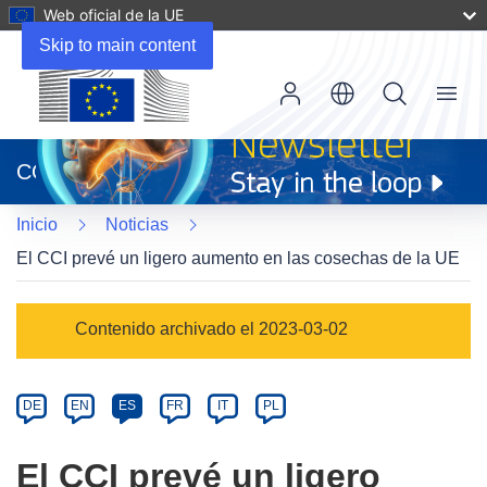
Web oficial de la UE
Skip to main content
Menu
(se
abrirá
CORDIS
en
una
Inicio
Noticias
nueva
ventana)
El CCI prevé un ligero aumento en las cosechas de la UE
Article
Contenido archivado el 2023-03-02
Category
Article
DE
EN
ES
FR
IT
PL
available
in
El CCI prevé un ligero
the