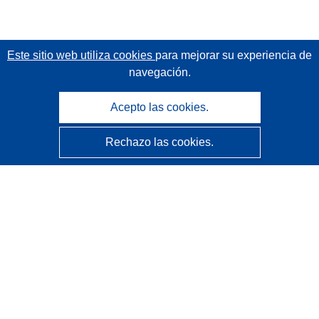
Este sitio web utiliza cookies
para mejorar su experiencia de
navegación.
Acepto las cookies.
Rechazo las cookies.
CORDIS - Resultados de investigaciones de la UE
La
Oficina de Publicaciones de la Unión Europea
gestiona este sitio web.
Accesibilidad
Clasificación semiautomática de proyectos - Declaración
de explicabilidad