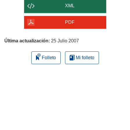
contenido
XML
de
la
PDF
página
Última actualización:
25 Julio 2007
Folleto
Mi folleto