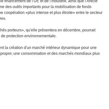
e financement de l'UE et de l'industrie, ainsi que l'Article
me des outils importants pour la mobilisation de fonds
 coopération «plus intense et plus étroite» entre le secteur
res.
chés porteurs», qu'elle présentera en décembre, pourrait
e de protection environnementale.
nt la création d'un marché intérieur dynamique pour une
us propre; une consommation et des marchés mondiaux plus