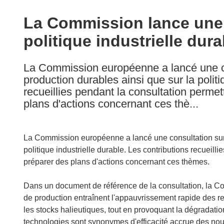
available
in
La Commission lance une 
the
politique industrielle dura
following
languages:
La Commission européenne a lancé une co
production durables ainsi que sur la politi
recueillies pendant la consultation perme
plans d'actions concernant ces thè...
La Commission européenne a lancé une consultation sur 
politique industrielle durable. Les contributions recueil
préparer des plans d'actions concernant ces thèmes.
Dans un document de référence de la consultation, la 
de production entraînent l'appauvrissement rapide des res
les stocks halieutiques, tout en provoquant la dégradatio
technologies sont synonymes d'efficacité accrue des no