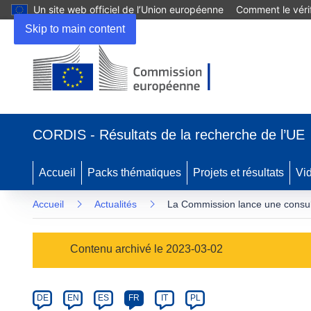
Un site web officiel de l’Union européenne
Comment le vérif
Skip to main content
(s’ouvre
dans
CORDIS - Résultats de la recherche de l’UE
une
nouvelle
fenêtre)
Accueil
Packs thématiques
Projets et résultats
Vi
Accueil
Actualités
La Commission lance une consultat
Article
Contenu archivé le 2023-03-02
Category
Article
DE
EN
ES
FR
IT
PL