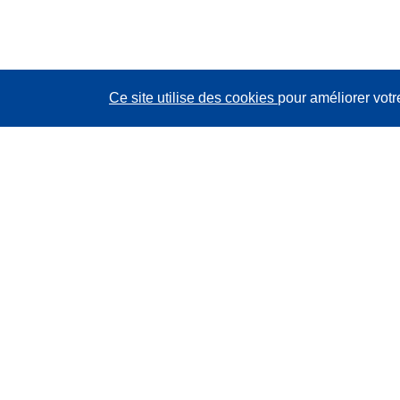
Ce site utilise des cookies
pour améliorer votr
CORDIS - Résultats de la recherche de l’UE
Ce site web est géré par l'
Office des publications de
l’Union européenne
Accessibilité
Classification semi-automatique des projets - Avis sur
l’explicabilité