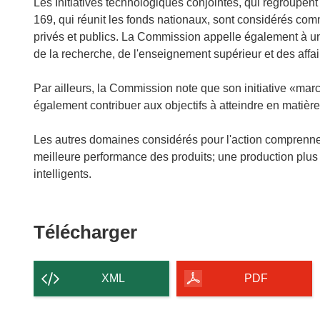
Les Initiatives technologiques conjointes, qui regroupent l
169, qui réunit les fonds nationaux, sont considérés com
privés et publics. La Commission appelle également à une
de la recherche, de l'enseignement supérieur et des affai
Par ailleurs, la Commission note que son initiative «mar
également contribuer aux objectifs à atteindre en matièr
Les autres domaines considérés pour l'action comprenne
meilleure performance des produits; une production pl
intelligents.
Télécharger
Télécharger
le
contenu
XML
PDF
de