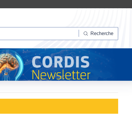
herche
Recherche