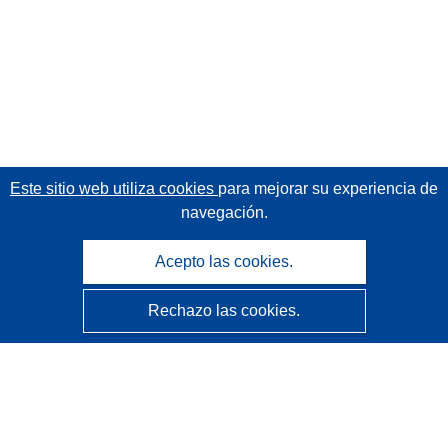
Este sitio web utiliza cookies
para mejorar su experiencia de
navegación.
Acepto las cookies.
Rechazo las cookies.
CORDIS - Resultados de investigaciones de la UE
La
Oficina de Publicaciones de la Unión Europea
gestiona este sitio web.