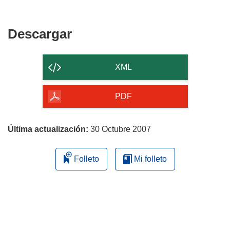
Descargar
Descargar
el
contenido
XML
de
la
PDF
página
Última actualización:
30 Octubre 2007
Folleto
Mi folleto