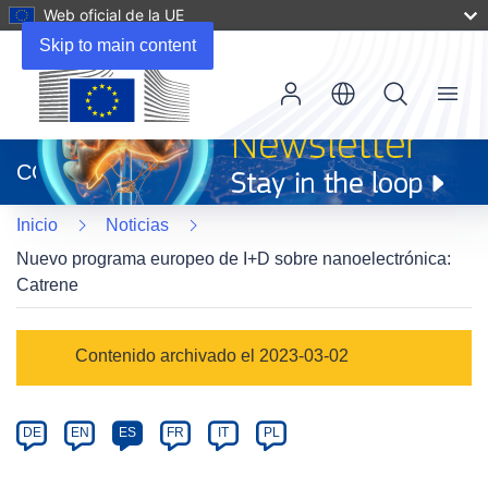
Web oficial de la UE
Skip to main content
Menu
(se
abrirá
CORDIS
en
una
Inicio
Noticias
nueva
ventana)
Nuevo programa europeo de I+D sobre nanoelectrónica:
Catrene
Article
Contenido archivado el 2023-03-02
Category
Article
DE
EN
ES
FR
IT
PL
available
in