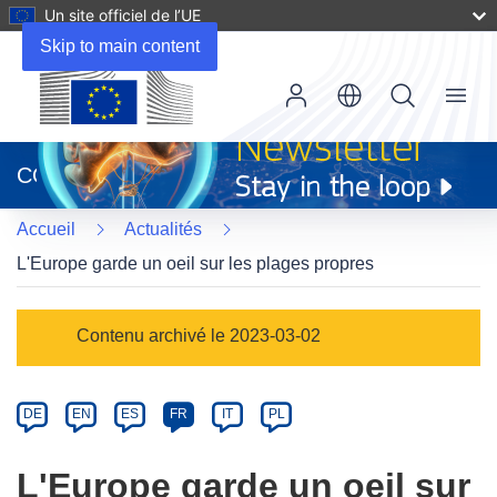
Un site officiel de l’UE
Skip to main content
Menu
(s’ouvre
dans
CORDIS
une
nouvelle
Accueil
Actualités
fenêtre)
L'Europe garde un oeil sur les plages propres
Article
Contenu archivé le 2023-03-02
Category
Article
DE
EN
ES
FR
IT
PL
available
in
L'Europe garde un oeil sur
the