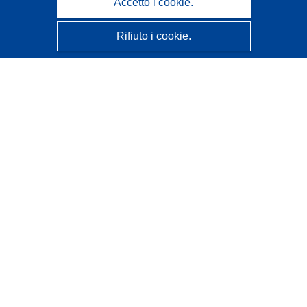
Accetto i cookie.
Rifiuto i cookie.
CORDIS - Risultati della ricerca dell’UE
Questo sito web è gestito dall'
Ufficio delle pubblicazioni
dell'Unione europea
Accessibilità
Classificazione semi-automatica dei progetti - Informativa
sulla spiegabilità
Contattaci
Contatta il nostro Help Desk
FAQ: domande frequenti
(e relative risposte)