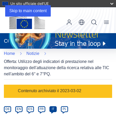
Un sito ufficiale dell’UE
Skip to main content
Menu
(si
apre
CORDIS
in
una
Home
Notizie
nuova
finestra)
Offerta: Utilizzo degli indicatori di prestazione nel
monitoraggio dell'attuazione della ricerca relativa alle TIC
nell'ambito del 6° e 7°PQ.
Article
Contenuto archiviato il 2023-03-02
Category
Article
DE
EN
ES
FR
IT
PL
available