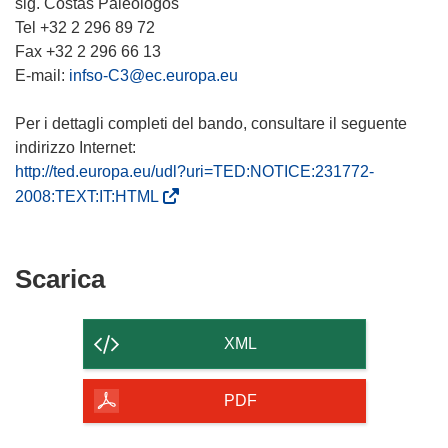
sig. Costas Paleologos
Tel +32 2 296 89 72
Fax +32 2 296 66 13
E-mail:
infso-C3@ec.europa.eu
Per i dettagli completi del bando, consultare il seguente
http://ted.europa.eu/udl?uri=TED:NOTICE:231772-
(
2008:TEXT:IT:HTML
s
i
a
Scarica
Scarica
p
il
r
contenuto
e
XML
i
della
n
pagina
PDF
u
n