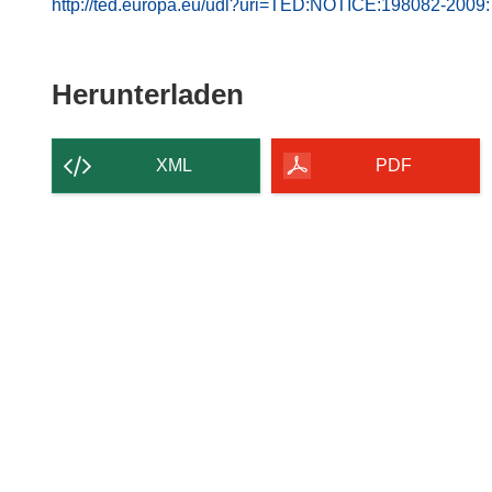
http://ted.europa.eu/udl?uri=TED:NOTICE:198082-20
Den
Herunterladen
Inhalt
der
XML
PDF
Seite
herunterladen