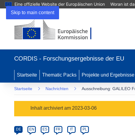
Eine offizielle Website der Europäischen Union
Woran ist d
Skip to main content
(öffnet
in
CORDIS - Forschungsergebnisse der EU
neuem
Fenster)
Startseite
Thematic Packs
Projekte und Ergebnisse
Startseite
Nachrichten
Ausschreibung: GALILEO Fr
Article
Inhalt archiviert am 2023-03-06
Category
Article
DE
EN
ES
FR
IT
PL