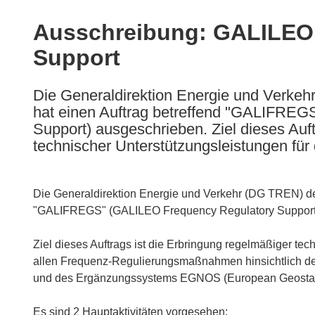
available
in
Ausschreibung: GALILEO
the
Support
following
languages:
Die Generaldirektion Energie und Verke
hat einen Auftrag betreffend "GALIFRE
Support) ausgeschrieben. Ziel dieses Auft
technischer Unterstützungsleistungen für 
Die Generaldirektion Energie und Verkehr (DG TREN) de
"GALIFREGS" (GALILEO Frequency Regulatory Support
Ziel dieses Auftrags ist die Erbringung regelmäßiger te
allen Frequenz-Regulierungsmaßnahmen hinsichtlich d
und des Ergänzungssystems EGNOS (European Geostatio
Es sind 2 Hauptaktivitäten vorgesehen: