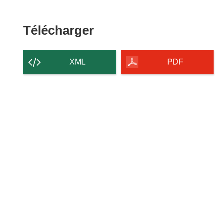
Télécharger
Télécharger
le
contenu
XML
PDF
de
la
page