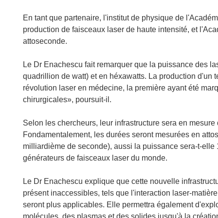
En tant que partenaire, l'institut de physique de l'Acad
production de faisceaux laser de haute intensité, et l'A
attoseconde.
Le Dr Enachescu fait remarquer que la puissance des las
quadrillion de watt) et en héxawatts. La production d'un
révolution laser en médecine, la première ayant été marqu
chirurgicales», poursuit-il.
Selon les chercheurs, leur infrastructure sera en mesure d
Fondamentalement, les durées seront mesurées en attos
milliardième de seconde), aussi la puissance sera-t-elle 
générateurs de faisceaux laser du monde.
Le Dr Enachescu explique que cette nouvelle infrastruct
présent inaccessibles, tels que l'interaction laser-matière,
seront plus applicables. Elle permettra également d'exp
molécules, des plasmas et des solides jusqu'à la création