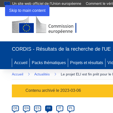
Un site web officiel de l’Union européenne
Comment le vérif
Skip to main content
(s’ouvre
dans
CORDIS - Résultats de la recherche de l’UE
une
nouvelle
fenêtre)
Accueil
Packs thématiques
Projets et résultats
Vi
Accueil
Actualités
Le projet ELI est fin prêt pour le
Article
Contenu archivé le 2023-03-06
Category
Article
DE
EN
ES
FR
IT
PL