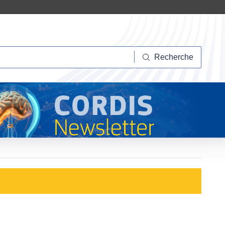
herche
Recherche