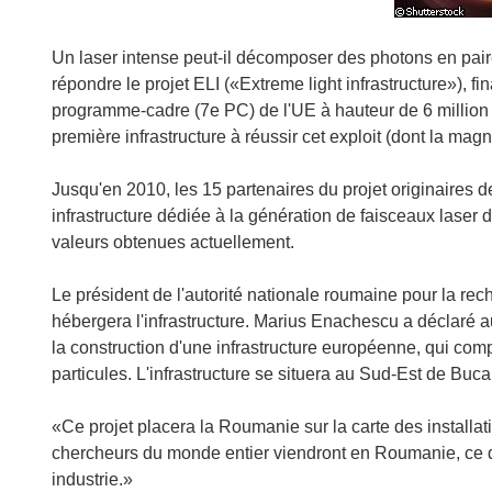
Un laser intense peut-il décomposer des photons en paire
répondre le projet ELI («Extreme light infrastructure»), f
programme-cadre (7e PC) de l'UE à hauteur de 6 million d
première infrastructure à réussir cet exploit (dont la magni
Jusqu'en 2010, les 15 partenaires du projet originaires
infrastructure dédiée à la génération de faisceaux laser d
valeurs obtenues actuellement.
Le président de l'autorité nationale roumaine pour la r
hébergera l'infrastructure. Marius Enachescu a déclaré a
la construction d'une infrastructure européenne, qui comp
particules. L'infrastructure se situera au Sud-Est de Buca
«Ce projet placera la Roumanie sur la carte des install
chercheurs du monde entier viendront en Roumanie, ce qui
industrie.»