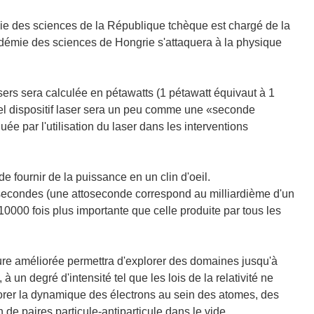
émie des sciences de la République tchèque est chargé de la
cadémie des sciences de Hongrie s'attaquera à la physique
ers sera calculée en pétawatts (1 pétawatt équivaut à 1
 tel dispositif laser sera un peu comme une «seconde
ée par l'utilisation du laser dans les interventions
e fournir de la puissance en un clin d'oeil.
econdes (une attoseconde correspond au milliardième d'un
10000 fois plus importante que celle produite par tous les
ure améliorée permettra d'explorer des domaines jusqu'à
 à un degré d'intensité tel que les lois de la relativité ne
lorer la dynamique des électrons au sein des atomes, des
 de paires particule-antiparticule dans le vide.