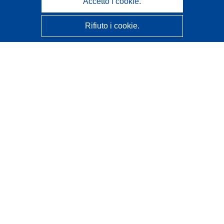
Accetto i cookie.
Rifiuto i cookie.
CORDIS - Risultati della ricerca dell’UE
Questo sito web è gestito dall'
Ufficio delle pubblicazioni
dell'Unione europea
Accessibilità
Classificazione semi-automatica dei progetti - Informativa
sulla spiegabilità
Contattaci
Contatta il nostro Help Desk
FAQ: domande frequenti
(e relative risposte)