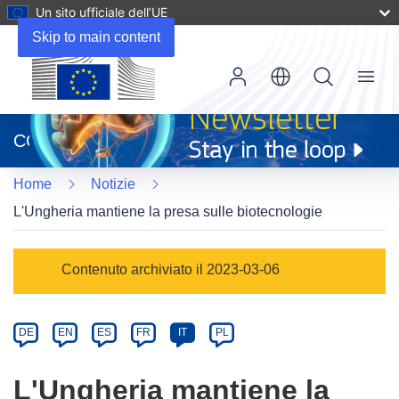
Un sito ufficiale dell’UE
Skip to main content
Menu
(si
apre
CORDIS
in
una
Home
Notizie
nuova
finestra)
L'Ungheria mantiene la presa sulle biotecnologie
Article
Contenuto archiviato il 2023-03-06
Category
Article
DE
EN
ES
FR
IT
PL
available
in
L'Ungheria mantiene la
the