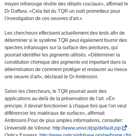
moyen infrarouge révèle des détails cruciaux», affirmait le
Dr Daffara. «Cela fait du TQR un outil prometteur pour
l'investigation de ces oeuvres d'art.»
Les chercheurs effectuent actuellement des tests afin de
déterminer si le système TQR peut également fournir des
spectres infrarouges sur la surface des peintures, qui
pourrait identifier les pigments utilisés. «Déterminer la
constitution chimique des pigments est important dans la
détermination de comment protéger et restaurer au mieux
une oeuvre d'art», déclarait le Dr Ambrosini.
Selon les chercheurs, le TQR pourrait avoir des
applications au-delà de la préservation de l'art. «En
principe, il devrait fonctionner à chaque fois que l'on veut
différencier les matériaux de surface», affirmait
Ambrosini.Pour de plus amples informations, consulter:
(
Université de Vérone:
http://www.univr.it/jsp/default.jsp
s
(
Optics Express:
http://www.opticsinfobase.org/oe/home.cfm