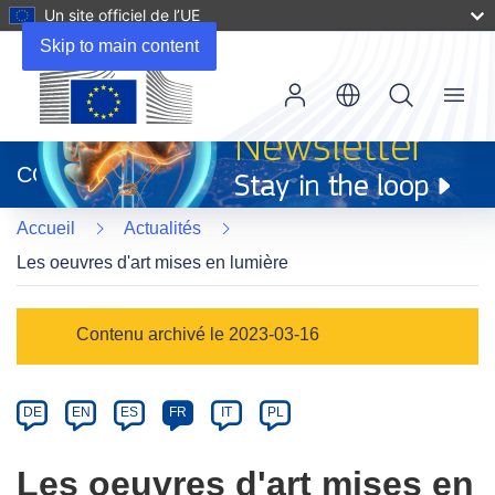
Un site officiel de l’UE
Skip to main content
Menu
(s’ouvre
dans
CORDIS
une
nouvelle
Accueil
Actualités
fenêtre)
Les oeuvres d'art mises en lumière
Article
Contenu archivé le 2023-03-16
Category
Article
DE
EN
ES
FR
IT
PL
available
in
Les oeuvres d'art mises en
the