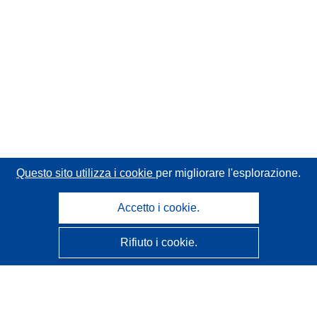
Questo sito utilizza i cookie
per migliorare l'esplorazione.
Accetto i cookie.
Rifiuto i cookie.
CORDIS - Risultati della ricerca dell’UE
Questo sito web è gestito dall'
Ufficio delle pubblicazioni