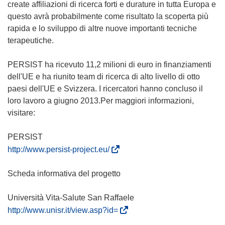
create affiliazioni di ricerca forti e durature in tutta Europa e
questo avrà probabilmente come risultato la scoperta più
rapida e lo sviluppo di altre nuove importanti tecniche
terapeutiche.
PERSIST ha ricevuto 11,2 milioni di euro in finanziamenti
dell'UE e ha riunito team di ricerca di alto livello di otto
paesi dell'UE e Svizzera. I ricercatori hanno concluso il
loro lavoro a giugno 2013.Per maggiori informazioni,
visitare:
(
http://www.persist-project.eu/
s
i
Scheda informativa del progetto
a
p
r
(
http://www.unisr.it/view.asp?id=
e
s