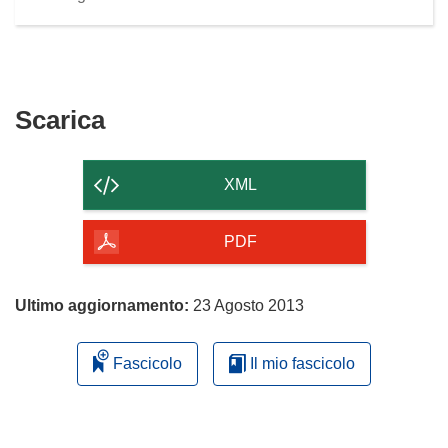
Scarica
Scarica
il
contenuto
XML
della
pagina
PDF
Ultimo aggiornamento:
23 Agosto 2013
Fascicolo
Il mio fascicolo