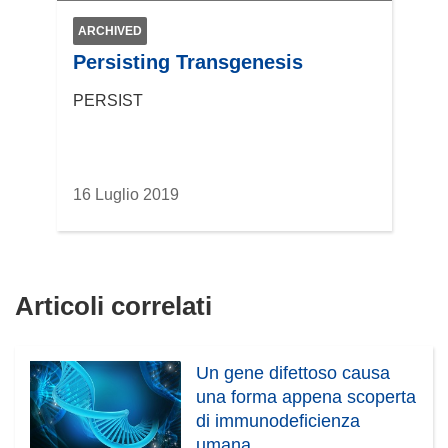
e
s
ARCHIVED
t
Persisting Transgenesis
r
a
PERSIST
)
16 Luglio 2019
Articoli correlati
Un gene difettoso causa
una forma appena scoperta
di immunodeficienza
umana