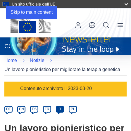
Un sito ufficiale dell’UE
Skip to main content
Menu
(si
apre
CORDIS
in
una
Home
Notizie
nuova
finestra)
Un lavoro pionieristico per migliorare la terapia genetica
Article
Contenuto archiviato il 2023-03-20
Category
Article
DE
EN
ES
FR
IT
PL
available
in
Un lavoro pionieristico per
the