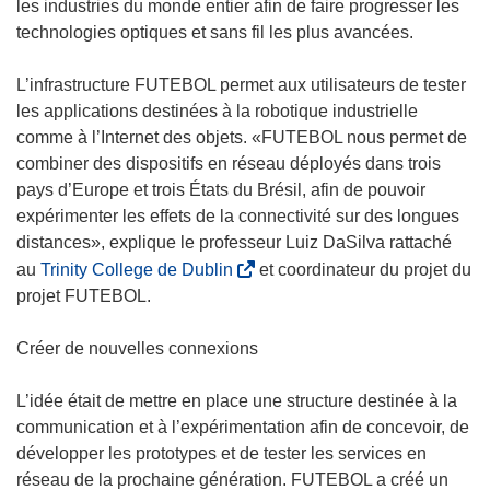
r
les industries du monde entier afin de faire progresser les
e
technologies optiques et sans fil les plus avancées.
)
L’infrastructure FUTEBOL permet aux utilisateurs de tester
les applications destinées à la robotique industrielle
comme à l’Internet des objets. «FUTEBOL nous permet de
combiner des dispositifs en réseau déployés dans trois
pays d’Europe et trois États du Brésil, afin de pouvoir
expérimenter les effets de la connectivité sur des longues
distances», explique le professeur Luiz DaSilva rattaché
(
au
Trinity College de Dublin
et coordinateur du projet du
s
projet FUTEBOL.
’
o
Créer de nouvelles connexions
u
v
L’idée était de mettre en place une structure destinée à la
r
communication et à l’expérimentation afin de concevoir, de
e
développer les prototypes et de tester les services en
d
réseau de la prochaine génération. FUTEBOL a créé un