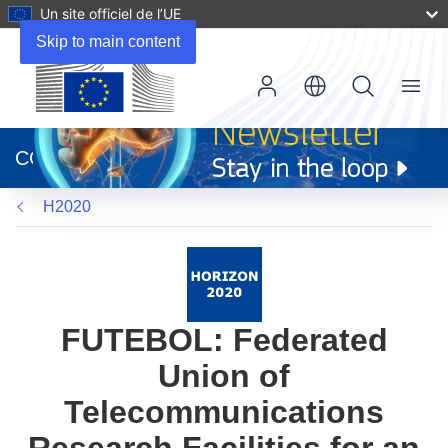
Un site officiel de l’UE
Skip to main content
Menu
(s’ouvre
dans
CORDIS
une
nouvelle
H2020
fenêtre)
FUTEBOL: Federated
Union of
Telecommunications