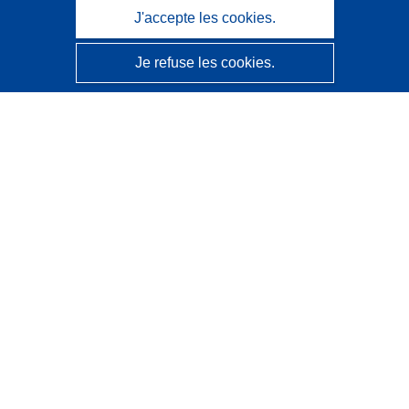
J'accepte les cookies.
Je refuse les cookies.
CORDIS - Résultats de la recherche de l’UE
Ce site web est géré par l'
Office des publications de
l’Union européenne
Accessibilité
Classification semi-automatique des projets - Avis sur
l’explicabilité
Contactez nous
Contacter notre Help Desk
Foire aux questions
(et leurs réponses)