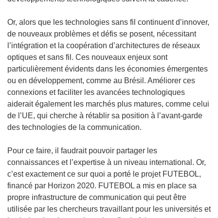
n
s
Or, alors que les technologies sans fil continuent d’innover,
u
de nouveaux problèmes et défis se posent, nécessitant
n
l’intégration et la coopération d’architectures de réseaux
e
optiques et sans fil. Ces nouveaux enjeux sont
n
particulièrement évidents dans les économies émergentes
o
ou en développement, comme au Brésil. Améliorer ces
u
connexions et faciliter les avancées technologiques
v
aiderait également les marchés plus matures, comme celui
e
de l’UE, qui cherche à rétablir sa position à l’avant-garde
l
des technologies de la communication.
l
e
Pour ce faire, il faudrait pouvoir partager les
f
connaissances et l’expertise à un niveau international. Or,
e
c’est exactement ce sur quoi a porté le projet FUTEBOL,
n
financé par Horizon 2020. FUTEBOL a mis en place sa
ê
propre infrastructure de communication qui peut être
t
utilisée par les chercheurs travaillant pour les universités et