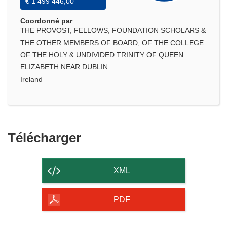
€ 1 499 446,00
Coordonné par
THE PROVOST, FELLOWS, FOUNDATION SCHOLARS &
THE OTHER MEMBERS OF BOARD, OF THE COLLEGE
OF THE HOLY & UNDIVIDED TRINITY OF QUEEN
ELIZABETH NEAR DUBLIN
Ireland
Télécharger
Télécharger
le
contenu
XML
de
la
PDF
page