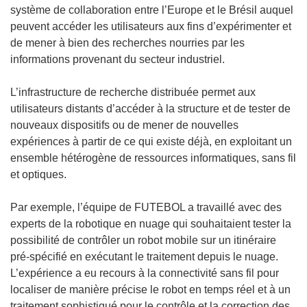
a
système de collaboration entre l’Europe et le Brésil auquel
n
peuvent accéder les utilisateurs aux fins d’expérimenter et
s
de mener à bien des recherches nourries par les
u
informations provenant du secteur industriel.
n
e
L’infrastructure de recherche distribuée permet aux
n
utilisateurs distants d’accéder à la structure et de tester de
o
nouveaux dispositifs ou de mener de nouvelles
u
expériences à partir de ce qui existe déjà, en exploitant un
v
ensemble hétérogène de ressources informatiques, sans fil
e
et optiques.
l
l
Par exemple, l’équipe de FUTEBOL a travaillé avec des
e
experts de la robotique en nuage qui souhaitaient tester la
f
possibilité de contrôler un robot mobile sur un itinéraire
e
pré-spécifié en exécutant le traitement depuis le nuage.
n
L’expérience a eu recours à la connectivité sans fil pour
ê
localiser de manière précise le robot en temps réel et à un
t
traitement sophistiqué pour le contrôle et la correction des