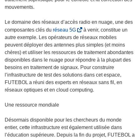
r
mouvements.
e
)
Le domaine des réseaux d’accès radio en nuage, une des
(
composantes clés du
réseau 5G
à venir, constitue un
s
autre exemple. Les opérateurs de réseaux mobiles
’
peuvent déployer des antennes plus simples (et moins
o
chères) et utiliser les ressources de traitement abondantes
u
disponibles dans le nuage pour répondre à la plupart des
v
besoins en traitement de signaux. Pour construire
r
l’infrastructure de test des solutions dans cet espace,
e
FUTEBOL a réuni des experts en réseaux sans fil, en
d
réseaux optiques et en cloud computing.
a
n
Une ressource mondiale
s
u
Désormais disponible pour les chercheurs du monde
n
entier, cette infrastructure est également utilisée dans
e
l’éducation supérieure. Depuis la fin du projet, FUTEBOL a