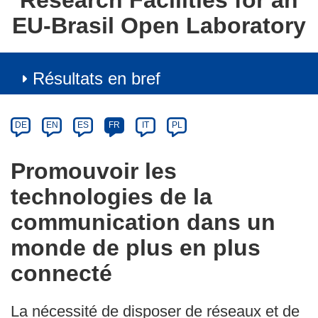
Research Facilities for an
EU-Brasil Open Laboratory
Résultats en bref
Article
Category
Article
DE
EN
ES
FR
IT
PL
available
in
Promouvoir les
the
technologies de la
following
languages:
communication dans un
monde de plus en plus
connecté
La nécessité de disposer de réseaux et de