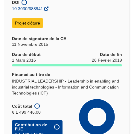
DOI
nouvelle
10.3030/688941
fenêtre)
Projet clôturé
Date de signature de la CE
11 Novembre 2015
Date de début
Date de fin
1 Mars 2016
28 Février 2019
Financé au titre de
INDUSTRIAL LEADERSHIP - Leadership in enabling and
industrial technologies - Information and Communication
Technologies (ICT)
Coût total
€ 1 499 446,00
Contribution de
l’UE