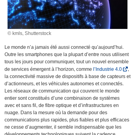
© kmls, Shutterstock
Le monde n’a jamais été aussi connecté qu’aujourd’hui.
Outre les smartphones que la plupart d’entre nous utilisent
tous les jours pour communiquer, tout un nouvel ensemble
(
de services émergent à l’horizon, comme
l’Industrie 4.0
,
s
la connectivité massive de dispositifs à base de capteurs et
’
d’actionneurs, et les véhicules autonomes et connectés.
o
Les réseaux de communication qui couvrent le monde
u
entier sont constitués d’une combinaison de systèmes
v
avec et sans fil, de fibre optique et d’infrastructures en
r
nuage. Dans la mesure où la demande pour des
e
communications plus rapides, plus fiables et plus efficaces
d
ne cesse d’augmenter, il semble indispensable que les
a
développements technologiques suivent la cadence.