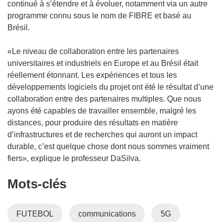
n
continué à s’étendre et à évoluer, notamment via un autre
o
programme connu sous le nom de FIBRE et basé au
u
Brésil.
v
e
«Le niveau de collaboration entre les partenaires
l
universitaires et industriels en Europe et au Brésil était
l
réellement étonnant. Les expériences et tous les
e
développements logiciels du projet ont été le résultat d’une
f
collaboration entre des partenaires multiples. Que nous
e
ayons été capables de travailler ensemble, malgré les
n
distances, pour produire des résultats en matière
ê
d’infrastructures et de recherches qui auront un impact
t
durable, c’est quelque chose dont nous sommes vraiment
r
fiers», explique le professeur DaSilva.
e
Mots‑clés
)
FUTEBOL
communications
5G