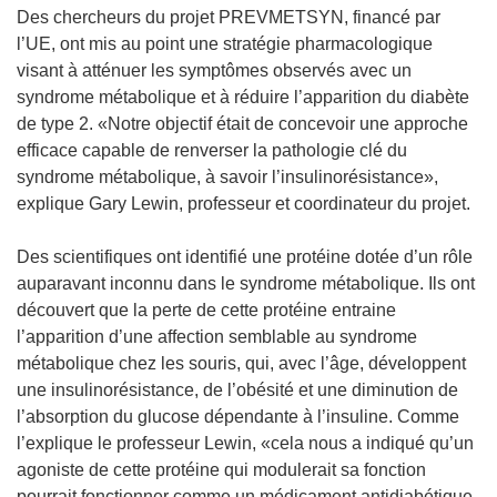
Des chercheurs du projet PREVMETSYN, financé par
o
l’UE, ont mis au point une stratégie pharmacologique
u
visant à atténuer les symptômes observés avec un
v
syndrome métabolique et à réduire l’apparition du diabète
e
de type 2. «Notre objectif était de concevoir une approche
l
efficace capable de renverser la pathologie clé du
l
syndrome métabolique, à savoir l’insulinorésistance»,
e
explique Gary Lewin, professeur et coordinateur du projet.
f
e
Des scientifiques ont identifié une protéine dotée d’un rôle
n
auparavant inconnu dans le syndrome métabolique. Ils ont
ê
découvert que la perte de cette protéine entraine
t
l’apparition d’une affection semblable au syndrome
r
métabolique chez les souris, qui, avec l’âge, développent
e
une insulinorésistance, de l’obésité et une diminution de
)
l’absorption du glucose dépendante à l’insuline. Comme
l’explique le professeur Lewin, «cela nous a indiqué qu’un
agoniste de cette protéine qui modulerait sa fonction
pourrait fonctionner comme un médicament antidiabétique