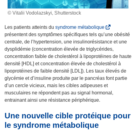
© Vitalii Vodolazskyi, Shutterstock
(
Les patients atteints du
syndrome métabolique
s
présentent des symptômes spécifiques tels qu’une obésité
’
centrale, de l’hypertension, une insulinorésistance et une
o
dysplidémie (concentration élevée de triglycérides,
u
concentration faible de cholestérol à lipoprotéines de haute
v
densité [HDL] et concentration élevée de cholestérol à
r
lipoprotéines de faible densité [LDL]). Les taux élevés de
e
glycémie et d’insuline produite par le pancréas font partie
d
d’un cercle vicieux, mais les cibles adipeuses et
a
musculaires ne répondent pas au signal hormonal,
n
entrainant ainsi une résistance périphérique.
s
Une nouvelle cible protéique pour
u
n
le syndrome métabolique
e
n