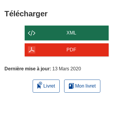
Télécharger
Télécharger
le
contenu
XML
de
la
PDF
page
Dernière mise à jour:
13 Mars 2020
Livret
Mon livret