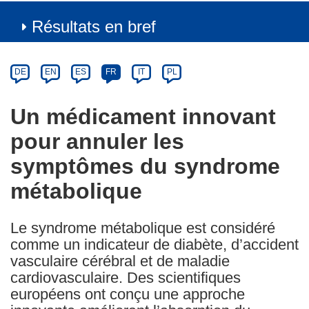
Résultats en bref
Article
Category
Article
DE
EN
ES
FR
IT
PL
available
in
Un médicament innovant
the
pour annuler les
following
languages:
symptômes du syndrome
métabolique
Le syndrome métabolique est considéré
comme un indicateur de diabète, d’accident
vasculaire cérébral et de maladie
cardiovasculaire. Des scientifiques
européens ont conçu une approche