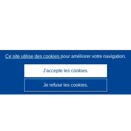
Ce site utilise des cookies
pour améliorer votre navigation.
J'accepte les cookies.
Je refuse les cookies.
CORDIS - Résultats de la recherche de l’UE
Ce site web est géré par l'
Office des publications de
l’Union européenne