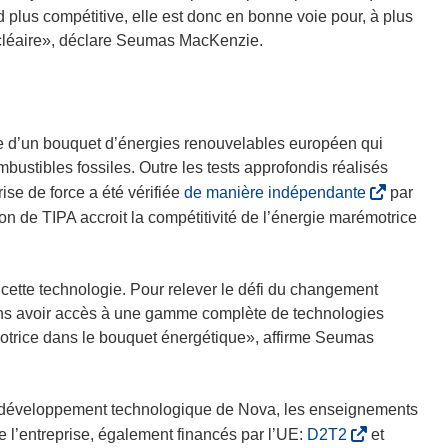
t
 plus compétitive, elle est donc en bonne voie pour, à plus
r
nucléaire», déclare Seumas MacKenzie.
e
)
re d’un bouquet d’énergies renouvelables européen qui
bustibles fossiles. Outre les tests approfondis réalisés
(
rise de force a été vérifiée
de manière indépendante
par
s
tion de TIPA accroit la compétitivité de l’énergie marémotrice
’
o
u
 cette technologie. Pour relever le défi du changement
v
vons avoir accès à une gamme complète de technologies
r
otrice dans le bouquet énergétique», affirme Seumas
e
d
a
 du développement technologique de Nova, les enseignements
n
(
de l’entreprise, également financés par l’UE:
D2T2
et