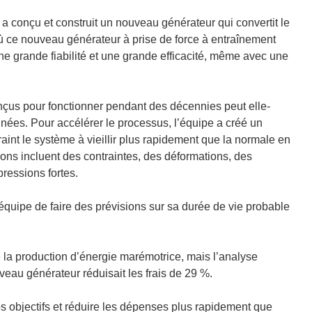
a
 a conçu et construit un nouveau générateur qui convertit le
n
 ce nouveau générateur à prise de force à entraînement
s
une grande fiabilité et une grande efficacité, même avec une
u
n
e
onçus pour fonctionner pendant des décennies peut elle-
n
nées. Pour accélérer le processus, l’équipe a créé un
o
raint le système à vieillir plus rapidement que la normale en
u
ions incluent des contraintes, des déformations, des
v
pressions fortes.
e
l
’équipe de faire des prévisions sur sa durée de vie probable
l
e
f
de la production d’énergie marémotrice, mais l’analyse
e
veau générateur réduisait les frais de 29 %.
n
ê
objectifs et réduire les dépenses plus rapidement que