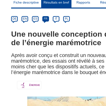
Fiche descriptive
Résultats en bref
Rapports
Rés
Article
Category
Article
DE
EN
ES
FR
IT
PL
available
in
Une nouvelle conception d
the
de l’énergie marémotrice
following
languages:
Après avoir conçu et construit un nouveau
marémotrice, des essais ont révélé à ses co
moins cher que les dispositifs actuels, ce 
l’énergie marémotrice dans le bouquet én
ÉNERGIE