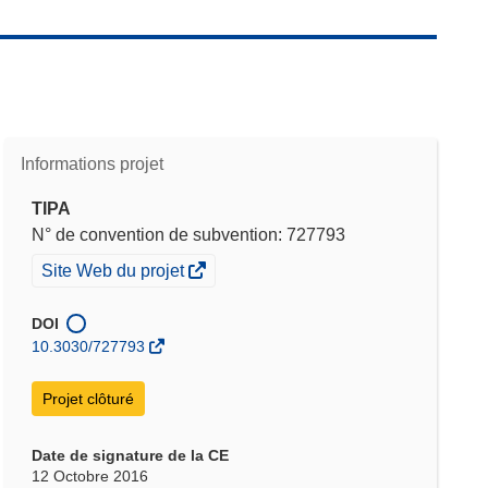
Informations projet
TIPA
N° de convention de subvention: 727793
(s’ouvre
Site Web du projet
dans
une
DOI
nouvelle
10.3030/727793
fenêtre)
Projet clôturé
Date de signature de la CE
12 Octobre 2016