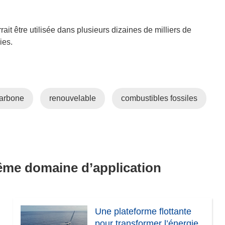
s
s
u
’
n
o
t être utilisée dans plusieurs dizaines de milliers de
e
u
ies.
n
v
o
r
u
e
v
d
carbone
renouvelable
combustibles fossiles
e
a
l
n
l
s
e
u
f
n
e
e
même domaine d’application
n
n
ê
o
t
u
r
v
Une plateforme flottante
e
e
pour transformer l’énergie