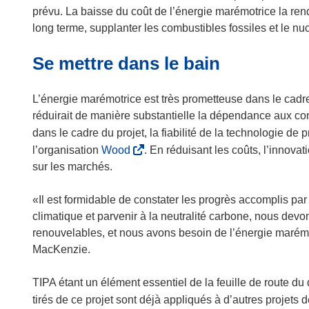
prévu. La baisse du coût de l’énergie marémotrice la rend
long terme, supplanter les combustibles fossiles et le 
Se mettre dans le bain
L’énergie marémotrice est très prometteuse dans le cad
réduirait de manière substantielle la dépendance aux com
dans le cadre du projet, la fiabilité de la technologie de p
(
l’organisation
Wood
. En réduisant les coûts, l’innova
s
sur les marchés.
’
o
«Il est formidable de constater les progrès accomplis par
u
climatique et parvenir à la neutralité carbone, nous de
v
renouvelables, et nous avons besoin de l’énergie marém
r
MacKenzie.
e
d
TIPA étant un élément essentiel de la feuille de route
a
tirés de ce projet sont déjà appliqués à d’autres projets 