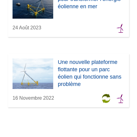
)
l
éolienne en mer
l
e
f
24 Août 2023
e
n
ê
t
Une nouvelle plateforme
r
flottante pour un parc
e
éolien qui fonctionne sans
)
problème
16 Novembre 2022