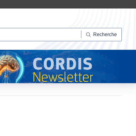
herche
Recherche