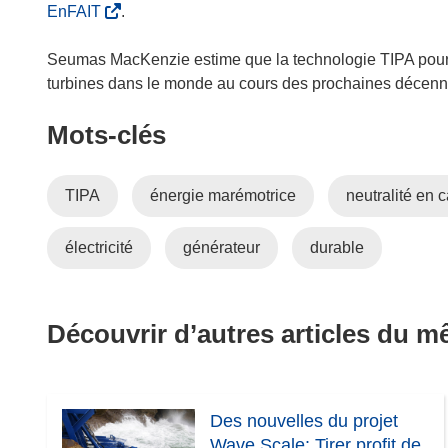
n
(
EnFAIT
.
s
s
u
’
Seumas MacKenzie estime que la technologie TIPA pourrai
n
o
turbines dans le monde au cours des prochaines décenn
e
u
n
Mots‑clés
v
o
r
u
e
TIPA
énergie marémotrice
neutralité en 
v
d
e
a
électricité
générateur
l
durable
n
l
s
e
u
f
n
Découvrir d’autres articles du 
e
e
n
n
ê
o
t
u
Des nouvelles du projet
r
v
Wave Scale: Tirer profit de