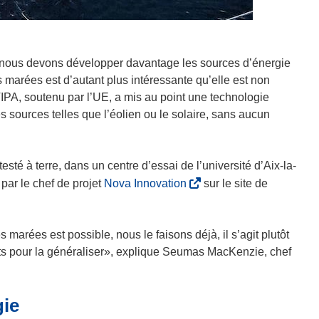
, nous devons développer davantage les sources d’énergie
es marées est d’autant plus intéressante qu’elle est non
IPA, soutenu par l’UE, a mis au point une technologie
sources telles que l’éolien ou le solaire, sans aucun
sté à terre, dans un centre d’essai de l’université d’Aix-la-
(
par le chef de projet
Nova Innovation
sur le site de
s
’
o
s marées est possible, nous le faisons déjà, il s’agit plutôt
u
ûts pour la généraliser», explique Seumas MacKenzie, chef
v
r
gie
e
d