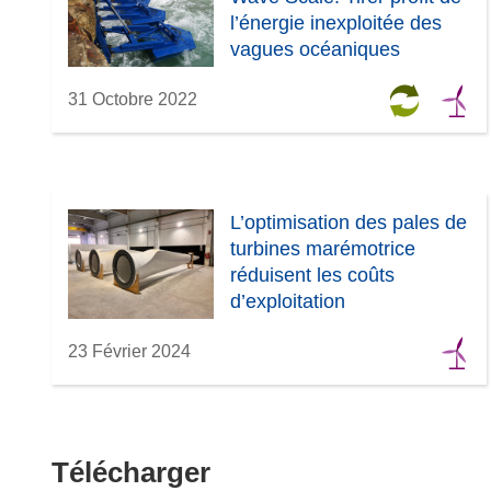
e
e
l’énergie inexploitée des
)
l
vagues océaniques
l
e
31 Octobre 2022
f
e
n
ê
L’optimisation des pales de
t
turbines marémotrice
r
réduisent les coûts
e
d’exploitation
)
23 Février 2024
Télécharger
Télécharger