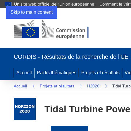
Un site web officiel de l’Union européenne
Comment le vérif
Skip to main content
(s’ouvre
dans
CORDIS - Résultats de la recherche de l’UE
une
nouvelle
fenêtre)
Accueil
Packs thématiques
Projets et résultats
Vi
Accueil
Projets et résultats
H2020
Tidal Tur
Tidal Turbine Powe