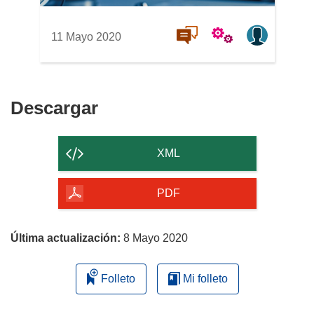
11 Mayo 2020
Descargar
Descargar
el
contenido
XML
de
la
PDF
página
Última actualización:
8 Mayo 2020
Folleto
Mi folleto