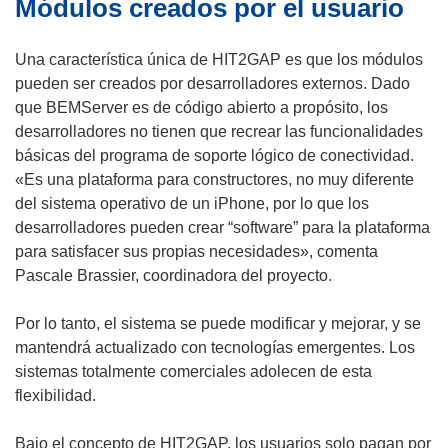
Módulos creados por el usuario
e
v
a
Una característica única de HIT2GAP es que los módulos
v
pueden ser creados por desarrolladores externos. Dado
e
que BEMServer es de código abierto a propósito, los
n
desarrolladores no tienen que recrear las funcionalidades
t
básicas del programa de soporte lógico de conectividad.
a
«Es una plataforma para constructores, no muy diferente
n
del sistema operativo de un iPhone, por lo que los
a
desarrolladores pueden crear “software” para la plataforma
)
para satisfacer sus propias necesidades», comenta
Pascale Brassier, coordinadora del proyecto.
Por lo tanto, el sistema se puede modificar y mejorar, y se
mantendrá actualizado con tecnologías emergentes. Los
sistemas totalmente comerciales adolecen de esta
flexibilidad.
Bajo el concepto de HIT2GAP, los usuarios solo pagan por