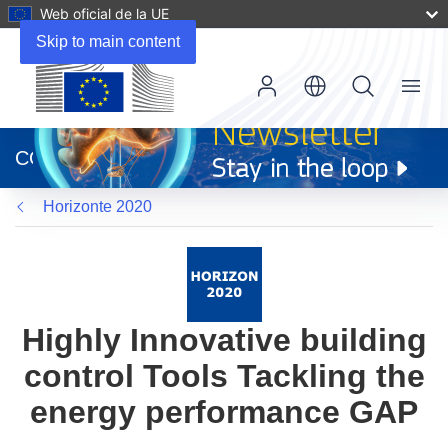
Web oficial de la UE
Skip to main content
Menu
(se
abrirá
CORDIS
en
una
Horizonte 2020
nueva
ventana)
Highly Innovative building
control Tools Tackling the
energy performance GAP