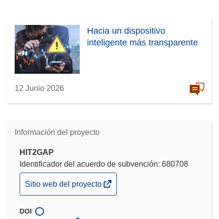
Hacia un dispositivo
inteligente más transparente
12 Junio 2026
Información del proyecto
HIT2GAP
Identificador del acuerdo de subvención: 680708
(se
Sitio web del proyecto
abrirá
en
DOI
una