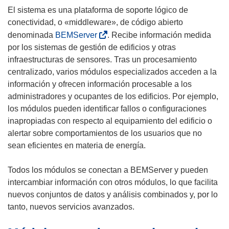
El sistema es una plataforma de soporte lógico de
e
conectividad, o «middleware», de código abierto
n
(
denominada
BEMServer
. Recibe información medida
t
s
por los sistemas de gestión de edificios y otras
a
e
infraestructuras de sensores. Tras un procesamiento
n
a
centralizado, varios módulos especializados acceden a la
a
b
información y ofrecen información procesable a los
)
r
administradores y ocupantes de los edificios. Por ejemplo,
i
los módulos pueden identificar fallos o configuraciones
r
inapropiadas con respecto al equipamiento del edificio o
á
alertar sobre comportamientos de los usuarios que no
e
sean eficientes en materia de energía.
n
u
Todos los módulos se conectan a BEMServer y pueden
n
intercambiar información con otros módulos, lo que facilita
a
nuevos conjuntos de datos y análisis combinados y, por lo
n
tanto, nuevos servicios avanzados.
u