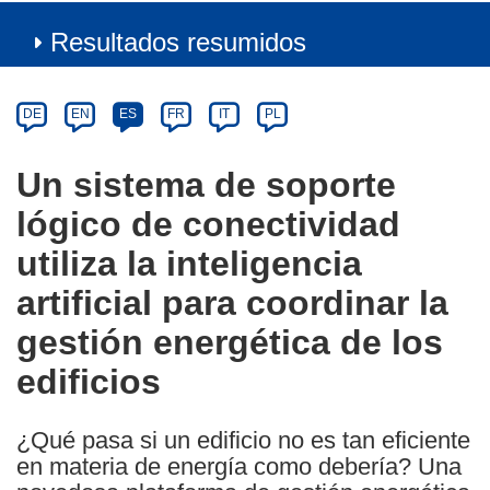
Resultados resumidos
Article
Category
Article
DE
EN
ES
FR
IT
PL
available
in
Un sistema de soporte
the
lógico de conectividad
following
languages:
utiliza la inteligencia
artificial para coordinar la
gestión energética de los
edificios
¿Qué pasa si un edificio no es tan eficiente
en materia de energía como debería? Una