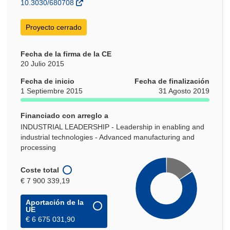
10.3030/680708
nueva
ventana)
Proyecto cerrado
Fecha de la firma de la CE
20 Julio 2015
Fecha de inicio
Fecha de finalización
1 Septiembre 2015
31 Agosto 2019
Financiado con arreglo a
INDUSTRIAL LEADERSHIP - Leadership in enabling and
industrial technologies - Advanced manufacturing and
processing
Coste total
€ 7 900 339,19
Aportación de la
UE
€ 6 675 031,90