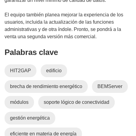
garantizar un nivel mínimo de calidad de datos.
n
a
El equipo también planea mejorar la experiencia de los
n
usuarios, incluida la actualización de las funciones
u
administrativas y de otra índole. Pronto, se pondrá a la
e
venta una segunda versión más comercial.
v
a
Palabras clave
v
e
n
HIT2GAP
edificio
t
a
brecha de rendimiento energético
BEMServer
n
a
módulos
soporte lógico de conectividad
)
gestión energética
eficiente en materia de energía