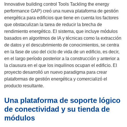
s
Innovative building control Tools Tackling the energy
e
performance GAP) creó una nueva plataforma de gestión
a
energética para edificios que tiene en cuenta los factores
b
que obstaculizan la tarea de reducir la brecha de
r
rendimiento energético. El sistema, que incluye módulos
i
basados en algoritmos de IA y técnicas como la extracción
r
de datos y el descubrimiento de conocimientos, se centra
á
en la fase de uso del ciclo de vida de un edificio, es decir,
e
en el largo período posterior a la construcción y anterior a
n
la clausura en el que los inquilinos ocupan el edificio. El
u
proyecto desarrolló un nuevo paradigma para crear
n
plataformas de gestión energética y comercializó el
a
producto resultante.
n
Una plataforma de soporte lógico
u
e
de conectividad y su tienda de
v
módulos
a
v