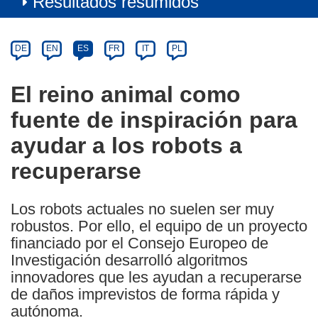
Resultados resumidos
Article
Category
Article
DE
EN
ES
FR
IT
PL
available
in
El reino animal como
the
fuente de inspiración para
following
languages:
ayudar a los robots a
recuperarse
Los robots actuales no suelen ser muy
robustos. Por ello, el equipo de un proyecto
financiado por el Consejo Europeo de
Investigación desarrolló algoritmos
innovadores que les ayudan a recuperarse
de daños imprevistos de forma rápida y
autónoma.