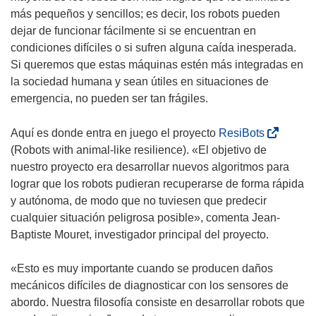
más pequeños y sencillos; es decir, los robots pueden
dejar de funcionar fácilmente si se encuentran en
condiciones difíciles o si sufren alguna caída inesperada.
Si queremos que estas máquinas estén más integradas en
la sociedad humana y sean útiles en situaciones de
emergencia, no pueden ser tan frágiles.
(
Aquí es donde entra en juego el proyecto
ResiBots
s
(Robots with animal-like resilience). «El objetivo de
e
nuestro proyecto era desarrollar nuevos algoritmos para
a
lograr que los robots pudieran recuperarse de forma rápida
b
y autónoma, de modo que no tuviesen que predecir
r
cualquier situación peligrosa posible», comenta Jean-
i
Baptiste Mouret, investigador principal del proyecto.
r
á
«Esto es muy importante cuando se producen daños
e
mecánicos difíciles de diagnosticar con los sensores de
n
abordo. Nuestra filosofía consiste en desarrollar robots que