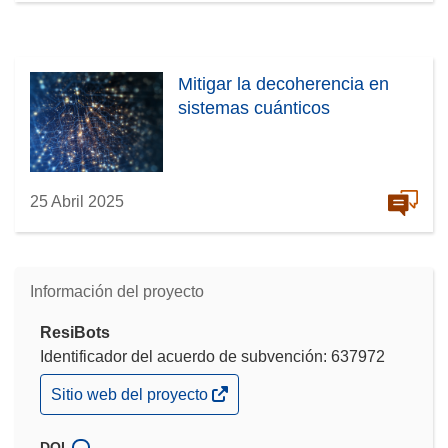
Mitigar la decoherencia en
sistemas cuánticos
25 Abril 2025
Información del proyecto
ResiBots
Identificador del acuerdo de subvención: 637972
(se
Sitio web del proyecto
abrirá
en
una
DOI