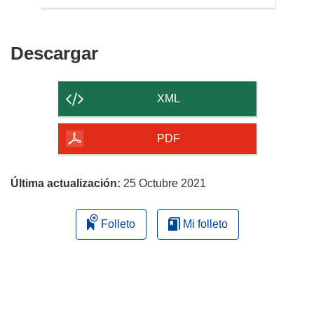
Descargar
Descargar
el
contenido
XML
de
la
PDF
página
Última actualización:
25 Octubre 2021
Folleto
Mi folleto