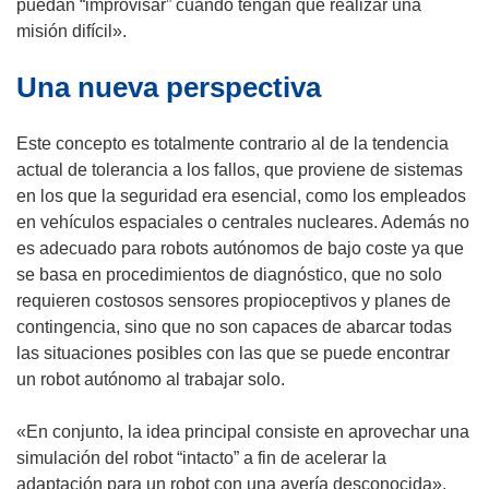
u
puedan “improvisar” cuando tengan que realizar una
n
misión difícil».
a
Una nueva perspectiva
n
u
e
Este concepto es totalmente contrario al de la tendencia
v
actual de tolerancia a los fallos, que proviene de sistemas
a
en los que la seguridad era esencial, como los empleados
v
en vehículos espaciales o centrales nucleares. Además no
e
es adecuado para robots autónomos de bajo coste ya que
n
se basa en procedimientos de diagnóstico, que no solo
t
requieren costosos sensores propioceptivos y planes de
a
contingencia, sino que no son capaces de abarcar todas
n
las situaciones posibles con las que se puede encontrar
a
un robot autónomo al trabajar solo.
)
«En conjunto, la idea principal consiste en aprovechar una
simulación del robot “intacto” a fin de acelerar la
adaptación para un robot con una avería desconocida»,