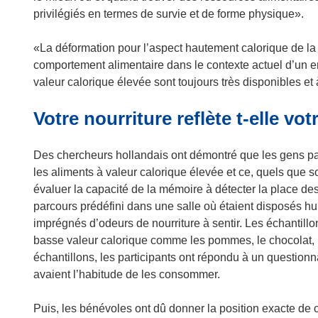
e
e
privilégiés en termes de survie et de forme physique».
l
d
l
a
«La déformation pour l’aspect hautement calorique de la 
e
n
comportement alimentaire dans le contexte actuel d’un e
f
s
valeur calorique élevée sont toujours très disponibles et
e
u
n
Votre nourriture reflète t-elle vo
n
ê
e
t
n
Des chercheurs hollandais ont démontré que les gens pa
r
o
les aliments à valeur calorique élevée et ce, quels que s
e
u
évaluer la capacité de la mémoire à détecter la place de
)
v
parcours prédéfini dans une salle où étaient disposés hu
e
imprégnés d’odeurs de nourriture à sentir. Les échantill
l
basse valeur calorique comme les pommes, le chocolat, les
l
échantillons, les participants ont répondu à un questionna
e
avaient l’habitude de les consommer.
f
e
Puis, les bénévoles ont dû donner la position exacte de