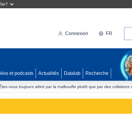
ier?
Rec
Connexion
FR
déos et podcasts
Actualités
Datalab
Recherche
ous toujours attiré par la malbouffe plutôt que par des collations s