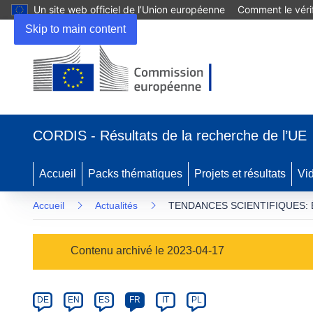
Un site web officiel de l’Union européenne
Comment le vérif
Skip to main content
(s’ouvre
dans
CORDIS - Résultats de la recherche de l’UE
une
nouvelle
fenêtre)
Accueil
Packs thématiques
Projets et résultats
Vi
Accueil
Actualités
TENDANCES SCIENTIFIQUES: Êtes-v
Article
Contenu archivé le 2023-04-17
Category
Article
DE
EN
ES
FR
IT
PL