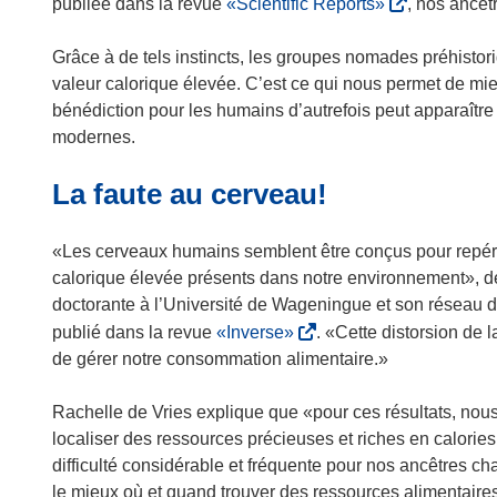
(
publiée dans la revue
«Scientific Reports»
, nos ancêt
s
’
Grâce à de tels instincts, les groupes nomades préhistori
o
valeur calorique élevée. C’est ce qui nous permet de mie
u
bénédiction pour les humains d’autrefois peut apparaît
v
modernes.
r
La faute au cerveau!
e
d
a
«Les cerveaux humains semblent être conçus pour repérer
n
calorique élevée présents dans notre environnement», déc
s
doctorante à l’Université de Wageningue et son réseau d
u
(
publié dans la revue
«Inverse»
. «Cette distorsion de 
n
s
de gérer notre consommation alimentaire.»
e
’
n
o
Rachelle de Vries explique que «pour ces résultats, nou
o
u
localiser des ressources précieuses et riches en calorie
u
v
difficulté considérable et fréquente pour nos ancêtres 
v
r
le mieux où et quand trouver des ressources alimentaires