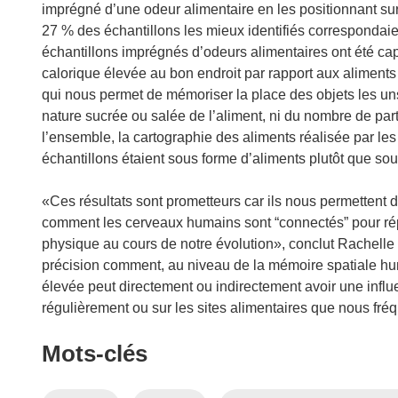
n
imprégné d’une odeur alimentaire en les positionnant sur 
ê
27 % des échantillons les mieux identifiés correspondaien
t
échantillons imprégnés d’odeurs alimentaires ont été ca
r
calorique élevée au bon endroit par rapport aux aliments
e
qui nous permet de mémoriser la place des objets les uns 
)
nature sucrée ou salée de l’aliment, ni du nombre de par
l’ensemble, la cartographie des aliments réalisée par les
échantillons étaient sous forme d’aliments plutôt que s
«Ces résultats sont prometteurs car ils nous permettent 
comment les cerveaux humains sont “connectés” pour rép
physique au cours de notre évolution», conclut Rachelle 
précision comment, au niveau de la mémoire spatiale hum
élevée peut directement ou indirectement avoir une inf
régulièrement ou sur les sites alimentaires que nous fr
Mots‑clés