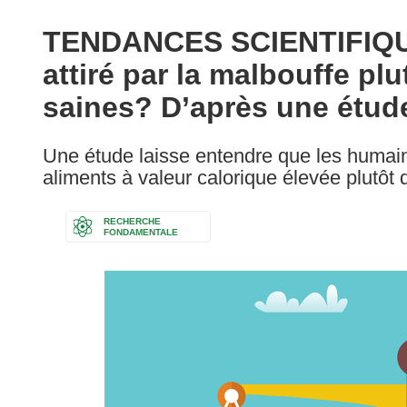
available
in
TENDANCES SCIENTIFIQUE
the
attiré par la malbouffe pl
following
languages:
saines? D’après une étude
Une étude laisse entendre que les humains
aliments à valeur calorique élevée plutôt q
RECHERCHE
FONDAMENTALE