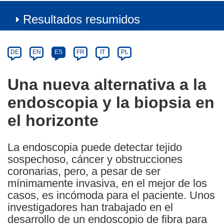
Resultados resumidos
Article
Category
Article
DE
EN
ES
FR
IT
PL
available
in
Una nueva alternativa a la
the
endoscopia y la biopsia en
following
languages:
el horizonte
La endoscopia puede detectar tejido
sospechoso, cáncer y obstrucciones
coronarias, pero, a pesar de ser
mínimamente invasiva, en el mejor de los
casos, es incómoda para el paciente. Unos
investigadores han trabajado en el
desarrollo de un endoscopio de fibra para