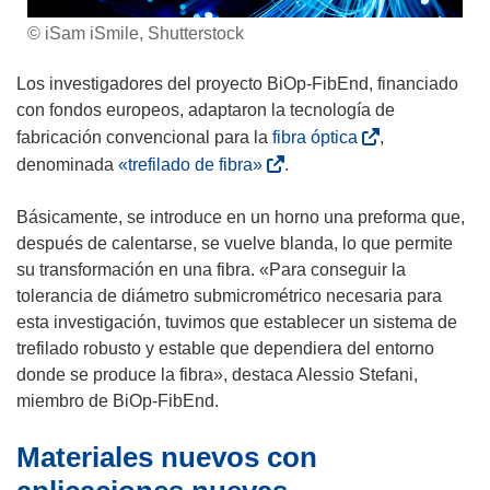
© iSam iSmile, Shutterstock
Los investigadores del proyecto BiOp-FibEnd, financiado
con fondos europeos, adaptaron la tecnología de
(
fabricación convencional para la
fibra óptica
,
s
(
denominada
«trefilado de fibra»
.
e
s
a
e
Básicamente, se introduce en un horno una preforma que,
b
a
después de calentarse, se vuelve blanda, lo que permite
r
b
su transformación en una fibra. «Para conseguir la
i
r
tolerancia de diámetro submicrométrico necesaria para
r
i
esta investigación, tuvimos que establecer un sistema de
á
r
trefilado robusto y estable que dependiera del entorno
e
á
donde se produce la fibra», destaca Alessio Stefani,
n
e
miembro de BiOp-FibEnd.
u
n
Materiales nuevos con
n
u
a
n