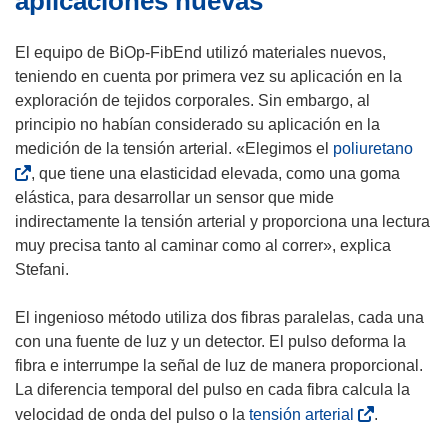
aplicaciones nuevas
n
a
u
n
El equipo de BiOp-FibEnd utilizó materiales nuevos,
e
u
teniendo en cuenta por primera vez su aplicación en la
v
e
exploración de tejidos corporales. Sin embargo, al
a
v
principio no habían considerado su aplicación en la
v
a
(
medición de la tensión arterial. «Elegimos el
poliuretano
e
v
s
, que tiene una elasticidad elevada, como una goma
n
e
e
elástica, para desarrollar un sensor que mide
t
n
a
indirectamente la tensión arterial y proporciona una lectura
a
t
b
muy precisa tanto al caminar como al correr», explica
n
a
r
Stefani.
a
n
i
)
a
r
El ingenioso método utiliza dos fibras paralelas, cada una
)
á
con una fuente de luz y un detector. El pulso deforma la
e
fibra e interrumpe la señal de luz de manera proporcional.
n
La diferencia temporal del pulso en cada fibra calcula la
u
(
velocidad de onda del pulso o la
tensión arterial
.
n
s