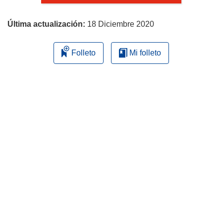
página
Última actualización:
18 Diciembre 2020
Folleto
Mi folleto