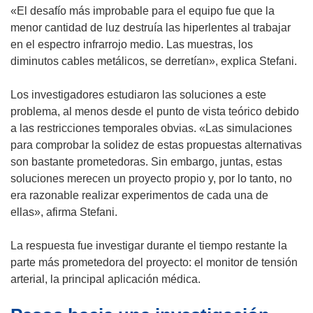
«El desafío más improbable para el equipo fue que la
n
u
a
u
menor cantidad de luz destruía las hiperlentes al trabajar
t
e
n
n
en el espectro infrarrojo medio. Las muestras, los
a
v
u
a
diminutos cables metálicos, se derretían», explica Stefani.
n
a
e
n
a
v
v
u
Los investigadores estudiaron las soluciones a este
)
e
a
e
problema, al menos desde el punto de vista teórico debido
n
v
v
a las restricciones temporales obvias. «Las simulaciones
t
e
a
para comprobar la solidez de estas propuestas alternativas
a
n
v
son bastante prometedoras. Sin embargo, juntas, estas
n
t
e
soluciones merecen un proyecto propio y, por lo tanto, no
a
a
n
era razonable realizar experimentos de cada una de
)
n
t
ellas», afirma Stefani.
a
a
)
n
La respuesta fue investigar durante el tiempo restante la
a
parte más prometedora del proyecto: el monitor de tensión
)
arterial, la principal aplicación médica.