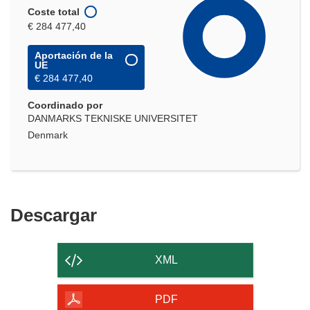
Coste total
€ 284 477,40
Aportación de la
UE
€ 284 477,40
Coordinado por
DANMARKS TEKNISKE UNIVERSITET
Denmark
Descargar
Descargar
el
contenido
XML
de
la
PDF