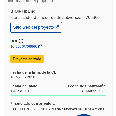
Información del proyecto
BiOp-FibEnd
Identificador del acuerdo de subvención: 708860
(se
Sitio web del proyecto
abrirá
en
una
DOI
nueva
10.3030/708860
ventana)
Proyecto cerrado
Fecha de la firma de la CE
18 Marzo 2016
Fecha de inicio
Fecha de finalización
1 Junio 2016
31 Marzo 2020
Financiado con arreglo a
EXCELLENT SCIENCE - Marie Skłodowska-Curie Actions