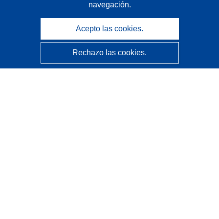
navegación.
Acepto las cookies.
Rechazo las cookies.
CORDIS - Resultados de investigaciones de la UE
La
Oficina de Publicaciones de la Unión Europea
gestiona este sitio web.
Accesibilidad
Clasificación semiautomática de proyectos - Declaración
de explicabilidad
Póngase en contacto
Contacto con Help Desk