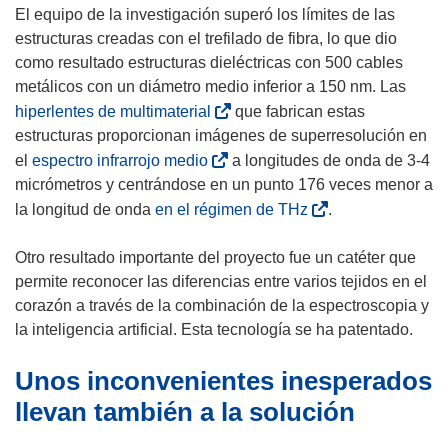
a
e
El equipo de la investigación superó los límites de las
n
a
estructuras creadas con el trefilado de fibra, lo que dio
u
b
como resultado estructuras dieléctricas con 500 cables
e
r
metálicos con un diámetro medio inferior a 150 nm. Las
v
i
(
hiperlentes de multimaterial
que fabrican estas
a
r
s
estructuras proporcionan imágenes de superresolución en
v
á
e
(
el
espectro infrarrojo medio
a longitudes de onda de 3-4
e
e
a
s
micrómetros y centrándose en un punto 176 veces menor a
n
n
b
e
(
la longitud de onda
en el régimen de THz
.
t
u
r
a
s
a
n
i
b
e
Otro resultado importante del proyecto fue un catéter que
n
a
r
r
a
permite reconocer las diferencias entre varios tejidos en el
a
n
á
i
b
corazón a través de la combinación de la espectroscopia y
)
u
e
r
r
la inteligencia artificial. Esta tecnología se ha patentado.
e
n
á
i
v
u
Unos inconvenientes inesperados
e
r
a
n
n
á
llevan también a la solución
v
a
u
e
e
n
n
n