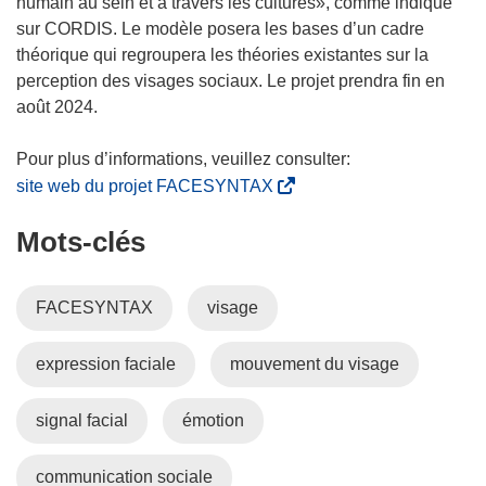
ê
humain au sein et à travers les cultures», comme indiqué
t
sur CORDIS. Le modèle posera les bases d’un cadre
r
théorique qui regroupera les théories existantes sur la
e
perception des visages sociaux. Le projet prendra fin en
)
août 2024.
(
site web du projet FACESYNTAX
s
Mots‑clés
’
o
u
FACESYNTAX
visage
v
r
expression faciale
mouvement du visage
e
d
a
signal facial
émotion
n
s
communication sociale