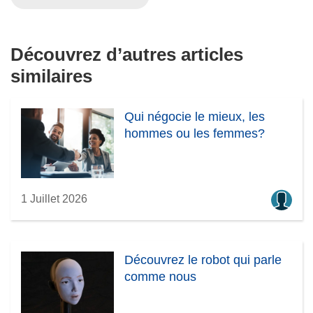
u
n
e
Découvrez d’autres articles
n
similaires
o
u
v
Qui négocie le mieux, les
e
hommes ou les femmes?
l
l
e
f
1 Juillet 2026
e
n
ê
t
Découvrez le robot qui parle
r
comme nous
e
)