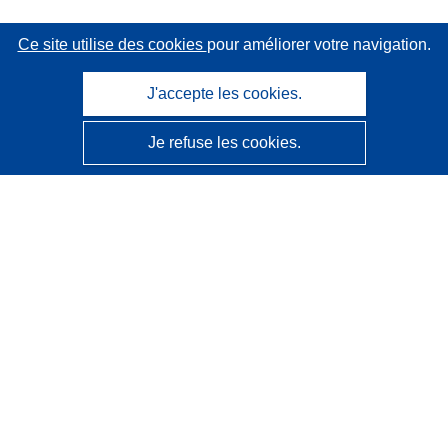
Ce site utilise des cookies
pour améliorer votre navigation.
J'accepte les cookies.
Je refuse les cookies.
CORDIS - Résultats de la recherche de l’UE
Ce site web est géré par l'
Office des publications de
l’Union européenne
Accessibilité
Classification semi-automatique des projets - Avis sur
l’explicabilité
Contactez nous