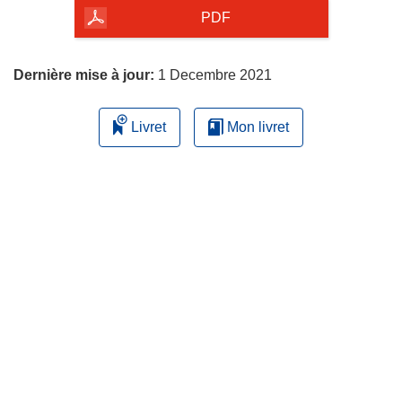
la
PDF
page
Dernière mise à jour:
1 Decembre 2021
Livret
Mon livret