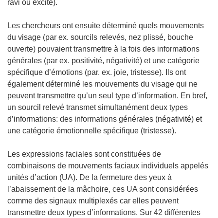
ravi ou excité).
n
o
Les chercheurs ont ensuite déterminé quels mouvements
u
du visage (par ex. sourcils relevés, nez plissé, bouche
v
ouverte) pouvaient transmettre à la fois des informations
e
générales (par ex. positivité, négativité) et une catégorie
l
spécifique d’émotions (par. ex. joie, tristesse). Ils ont
l
également déterminé les mouvements du visage qui ne
e
peuvent transmettre qu’un seul type d’information. En bref,
f
un sourcil relevé transmet simultanément deux types
e
d’informations: des informations générales (négativité) et
n
une catégorie émotionnelle spécifique (tristesse).
ê
t
Les expressions faciales sont constituées de
r
combinaisons de mouvements faciaux individuels appelés
e
unités d’action (UA). De la fermeture des yeux à
)
l’abaissement de la mâchoire, ces UA sont considérées
comme des signaux multiplexés car elles peuvent
transmettre deux types d’informations. Sur 42 différentes