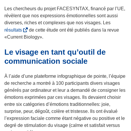
Les chercheurs du projet FACESYNTAX, financé par l’UE,
révèlent que nos expressions émotionnelles sont aussi
diverses, riches et complexes que nos visages. Les
(
résultats
de cette étude ont été publiés dans la revue
s
«Current Biology».
’
Le visage en tant qu’outil de
o
u
communication sociale
v
r
À l’aide d’une plateforme infographique de pointe, l’équipe
e
de recherche a montré à 100 participants divers visages
d
générés par ordinateur et leur a demandé de consigner les
a
émotions exprimées par ces visages. Ils devaient choisir
n
entre six catégories d’émotions traditionnelles: joie,
s
surprise, peur, dégoût, colère et tristesse. Ils ont évalué
u
l’expression faciale comme étant négative ou positive et le
n
degré de stimulation du visage (calme et satisfait versus
e