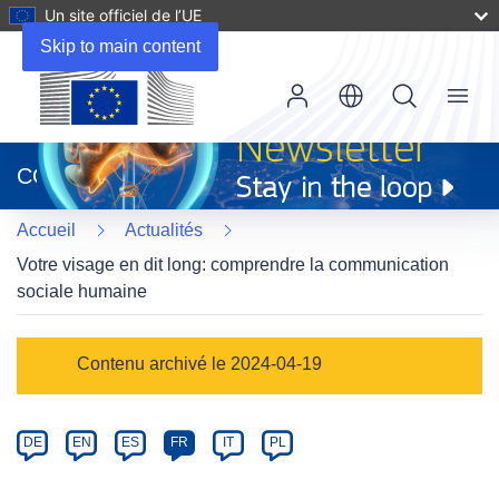
Un site officiel de l’UE
Skip to main content
Menu
(s’ouvre
dans
CORDIS
une
nouvelle
Accueil
Actualités
fenêtre)
Votre visage en dit long: comprendre la communication
sociale humaine
Article
Contenu archivé le 2024-04-19
Category
Article
DE
EN
ES
FR
IT
PL
available
in