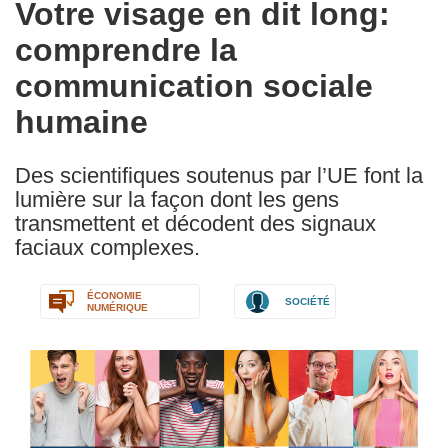
Votre visage en dit long:
the
comprendre la
following
languages:
communication sociale
humaine
Des scientifiques soutenus par l’UE font la
lumière sur la façon dont les gens
transmettent et décodent des signaux
faciaux complexes.
ÉCONOMIE
SOCIÉTÉ
NUMÉRIQUE