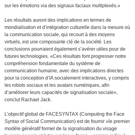
d
sur les émotions via des signaux faciaux multiplexés.»
a
n
Les résultats auront des implications en termes de
s
mondialisation et d’intégration culturelle dans la mesure où
u
la communication sociale, qui recourt à des moyens
n
virtuels, est une composante clé de la société. Les
e
conclusions pourraient également s’avérer utiles pour de
n
futures technologies. «Ces résultats font progresser notre
o
compréhension fondamentale du système de
u
communication humaine, avec des implications directes
v
pour la conception d’IA socialement interactives, y compris
e
les robots sociaux et les avatars numériques, afin
l
d’améliorer leurs capacités de signalisation sociale»,
l
conclut Rachael Jack.
e
f
L’objectif global de FACESYNTAX (Computing the Face
e
Syntax of Social Communication) est de fournir «le premier
n
modèle génératif formel de la signalisation du visage