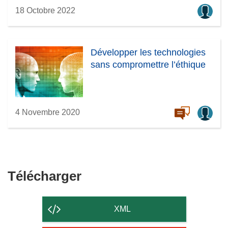
18 Octobre 2022
Développer les technologies
sans compromettre l’éthique
4 Novembre 2020
Télécharger
Télécharger
le
contenu
XML
de