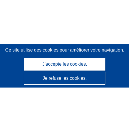
Ce site utilise des cookies
pour améliorer votre navigation.
J'accepte les cookies.
Je refuse les cookies.
CORDIS - Résultats de la recherche de l’UE
Ce site web est géré par l'
Office des publications de
l’Union européenne
Accessibilité