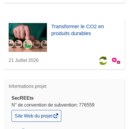
Transformer le CO2 en
produits durables
21 Juillet 2026
Informations projet
SecREEts
N° de convention de subvention: 776559
(s’ouvre
Site Web du projet
dans
une