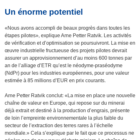
o
n
Un énorme potentiel
u
e
v
n
e
o
«Nous avons accompli de beaux progrès dans toutes les
l
u
étapes pilotes», explique Arne Petter Ratvik. Les activités
l
v
de vérification et d’optimisation se poursuivront. La mise en
e
e
œuvre industrielle fructueuse des projets pilotes devrait
f
l
assurer un approvisionnement d’au moins 600 tonnes par
e
l
an de l’alliage d’ETR qu’est le néodyme-praséodyme
n
e
(NdPr) pour les industries européennes, pour une valeur
ê
f
estimée à 85 millions d’EUR en prix courants.
t
e
r
n
Arne Petter Ratvik conclut: «La mise en place une nouvelle
e
ê
chaîne de valeur en Europe, qui repose sur du minerai
)
t
déjà extrait et destiné à la production d’engrais, présente
r
de loin l’empreinte environnementale la plus faible du
e
secteur de l’extraction des terres rares à l’échelle
)
mondiale.» Cela s’explique par le fait que ce processus ne