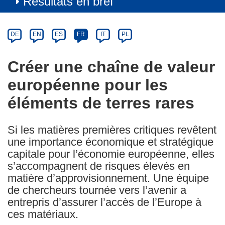
Résultats en bref
Article
Category
Article
DE
EN
ES
FR
IT
PL
available
in
Créer une chaîne de valeur
the
européenne pour les
following
languages:
éléments de terres rares
Si les matières premières critiques revêtent
une importance économique et stratégique
capitale pour l’économie européenne, elles
s’accompagnent de risques élevés en
matière d’approvisionnement. Une équipe
de chercheurs tournée vers l’avenir a
entrepris d’assurer l’accès de l’Europe à
ces matériaux.