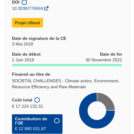
nouvelle
DOI
fenêtre)
10.3030/776559
Projet clôturé
Date de signature de la CE
3 Mai 2018
Date de début
Date de fin
1 Juin 2018
30 Novembre 2022
Financé au titre de
SOCIETAL CHALLENGES - Climate action, Environment,
Resource Efficiency and Raw Materials
Coût total
€ 17 224 132,31
Contribution de
l’UE
€ 12 880 031,87