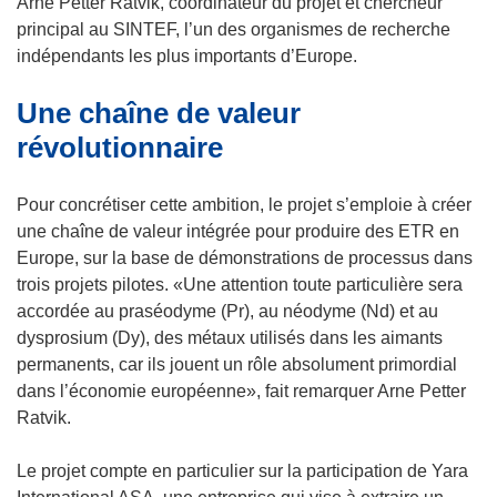
r
Arne Petter Ratvik, coordinateur du projet et chercheur
l
e
principal au SINTEF, l’un des organismes de recherche
l
d
indépendants les plus importants d’Europe.
e
a
Une chaîne de valeur
f
n
e
s
révolutionnaire
n
u
ê
n
Pour concrétiser cette ambition, le projet s’emploie à créer
t
e
une chaîne de valeur intégrée pour produire des ETR en
r
n
Europe, sur la base de démonstrations de processus dans
e
o
trois projets pilotes. «Une attention toute particulière sera
)
u
accordée au praséodyme (Pr), au néodyme (Nd) et au
v
dysprosium (Dy), des métaux utilisés dans les aimants
e
permanents, car ils jouent un rôle absolument primordial
l
dans l’économie européenne», fait remarquer Arne Petter
l
Ratvik.
e
f
Le projet compte en particulier sur la participation de Yara
e