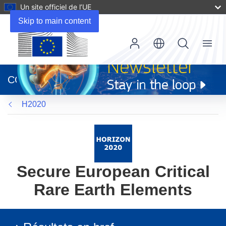
Un site officiel de l’UE
Skip to main content
Menu
(s’ouvre
dans
CORDIS
une
nouvelle
H2020
fenêtre)
Secure European Critical
Rare Earth Elements