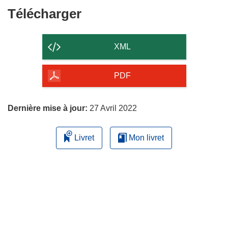
Télécharger
Télécharger
le
contenu
XML
de
la
PDF
page
Dernière mise à jour:
27 Avril 2022
Livret
Mon livret