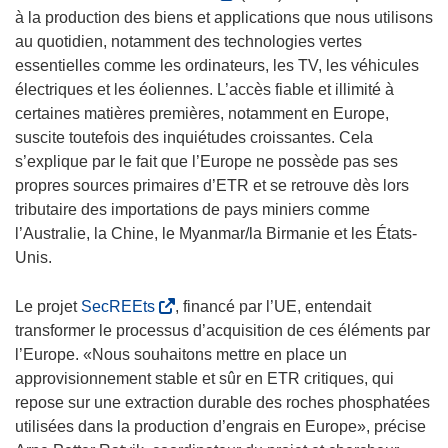
s
à la production des biens et applications que nous utilisons
’
au quotidien, notamment des technologies vertes
o
essentielles comme les ordinateurs, les TV, les véhicules
u
électriques et les éoliennes. L’accès fiable et illimité à
v
certaines matières premières, notamment en Europe,
r
suscite toutefois des inquiétudes croissantes. Cela
e
s’explique par le fait que l’Europe ne possède pas ses
d
propres sources primaires d’ETR et se retrouve dès lors
a
tributaire des importations de pays miniers comme
n
l’Australie, la Chine, le Myanmar/la Birmanie et les États-
s
Unis.
u
n
(
Le projet
SecREEts
, financé par l’UE, entendait
e
s
transformer le processus d’acquisition de ces éléments par
n
’
l’Europe. «Nous souhaitons mettre en place un
o
o
approvisionnement stable et sûr en ETR critiques, qui
u
u
repose sur une extraction durable des roches phosphatées
v
v
utilisées dans la production d’engrais en Europe», précise
e