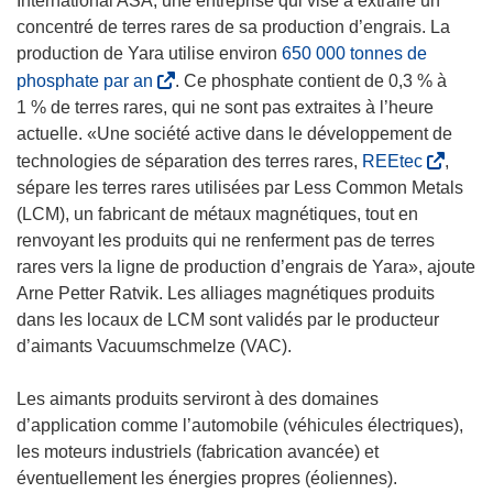
International ASA, une entreprise qui vise à extraire un
n
concentré de terres rares de sa production d’engrais. La
ê
production de Yara utilise environ
650 000 tonnes de
t
(
phosphate par an
. Ce phosphate contient de 0,3 % à
r
s
1 % de terres rares, qui ne sont pas extraites à l’heure
e
’
actuelle. «Une société active dans le développement de
)
o
(
technologies de séparation des terres rares,
REEtec
,
u
s
sépare les terres rares utilisées par Less Common Metals
v
’
(LCM), un fabricant de métaux magnétiques, tout en
r
o
renvoyant les produits qui ne renferment pas de terres
e
u
rares vers la ligne de production d’engrais de Yara», ajoute
d
v
Arne Petter Ratvik. Les alliages magnétiques produits
a
r
dans les locaux de LCM sont validés par le producteur
n
e
d’aimants Vacuumschmelze (VAC).
s
d
u
a
Les aimants produits serviront à des domaines
n
n
d’application comme l’automobile (véhicules électriques),
e
s
les moteurs industriels (fabrication avancée) et
n
u
éventuellement les énergies propres (éoliennes).