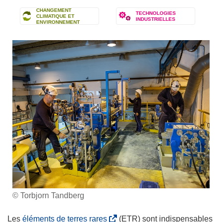
CHANGEMENT
TECHNOLOGIES
CLIMATIQUE ET
INDUSTRIELLES
ENVIRONNEMENT
© Torbjorn Tandberg
(
Les
éléments de terres rares
(ETR) sont indispensables