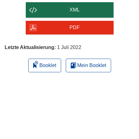
der
XML
Seite
herunterladen
PDF
Letzte Aktualisierung:
1 Juli 2022
Booklet
Mein Booklet