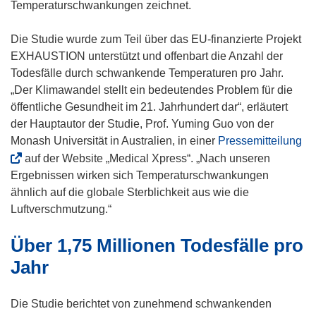
f
Temperaturschwankungen zeichnet.
n
e
Die Studie wurde zum Teil über das EU-finanzierte Projekt
t
EXHAUSTION unterstützt und offenbart die Anzahl der
i
Todesfälle durch schwankende Temperaturen pro Jahr.
n
„Der Klimawandel stellt ein bedeutendes Problem für die
n
öffentliche Gesundheit im 21. Jahrhundert dar“, erläutert
e
der Hauptautor der Studie, Prof. Yuming Guo von der
u
(
Monash Universität in Australien, in einer
Pressemitteilung
e
ö
auf der Website „Medical Xpress“. „Nach unseren
m
f
Ergebnissen wirken sich Temperaturschwankungen
F
f
ähnlich auf die globale Sterblichkeit aus wie die
e
n
Luftverschmutzung.“
n
e
Über 1,75 Millionen Todesfälle pro
s
t
t
i
Jahr
e
n
r
n
Die Studie berichtet von zunehmend schwankenden
)
e