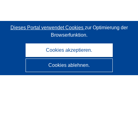
Dieses Portal verwendet Cookies
zur Optimierung der
Browserfunktion.
Cookies akzeptieren.
Cookies ablehnen.
CORDIS - Forschungsergebnisse der EU
Diese Website wird vom
Amt für Veröffentlichungen der
Europäischen Union
verwaltet.
Barrierefreiheit
Halbautomatische Projektklassifizierung - Hinweis zur
Erklärbarkeit