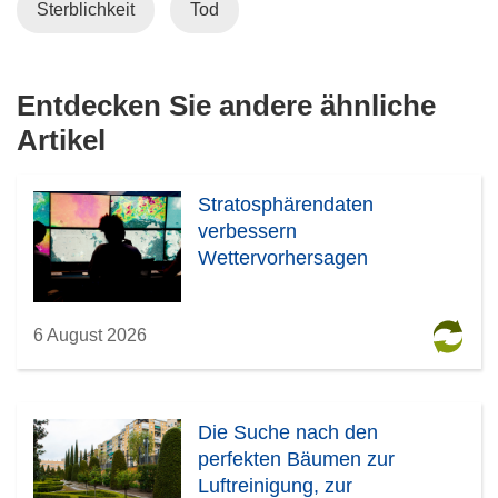
n
Sterblichkeit
Tod
e
u
e
Entdecken Sie andere ähnliche
m
Artikel
F
e
n
Stratosphärendaten
s
verbessern
t
Wettervorhersagen
e
r
)
6 August 2026
Die Suche nach den
perfekten Bäumen zur
Luftreinigung, zur