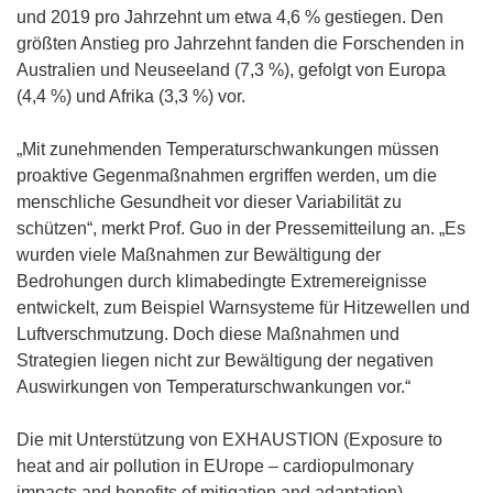
s
und 2019 pro Jahrzehnt um etwa 4,6 % gestiegen. Den
t
größten Anstieg pro Jahrzehnt fanden die Forschenden in
e
Australien und Neuseeland (7,3 %), gefolgt von Europa
r
(4,4 %) und Afrika (3,3 %) vor.
)
„Mit zunehmenden Temperaturschwankungen müssen
proaktive Gegenmaßnahmen ergriffen werden, um die
menschliche Gesundheit vor dieser Variabilität zu
schützen“, merkt Prof. Guo in der Pressemitteilung an. „Es
wurden viele Maßnahmen zur Bewältigung der
Bedrohungen durch klimabedingte Extremereignisse
entwickelt, zum Beispiel Warnsysteme für Hitzewellen und
Luftverschmutzung. Doch diese Maßnahmen und
Strategien liegen nicht zur Bewältigung der negativen
Auswirkungen von Temperaturschwankungen vor.“
Die mit Unterstützung von EXHAUSTION (Exposure to
heat and air pollution in EUrope – cardiopulmonary
impacts and benefits of mitigation and adaptation)