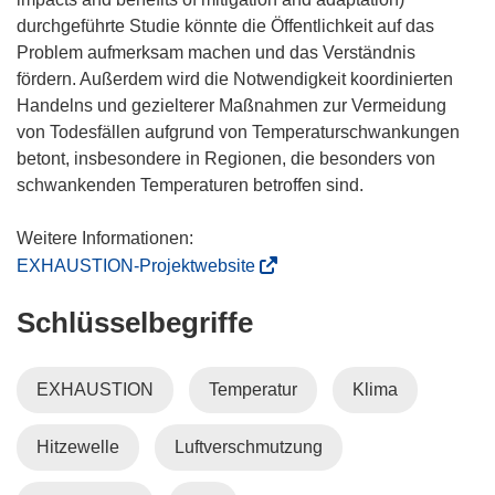
durchgeführte Studie könnte die Öffentlichkeit auf das
Problem aufmerksam machen und das Verständnis
fördern. Außerdem wird die Notwendigkeit koordinierten
Handelns und gezielterer Maßnahmen zur Vermeidung
von Todesfällen aufgrund von Temperaturschwankungen
betont, insbesondere in Regionen, die besonders von
schwankenden Temperaturen betroffen sind.
(
EXHAUSTION-Projektwebsite
ö
Schlüsselbegriffe
f
f
n
EXHAUSTION
Temperatur
Klima
e
t
Hitzewelle
Luftverschmutzung
i
n