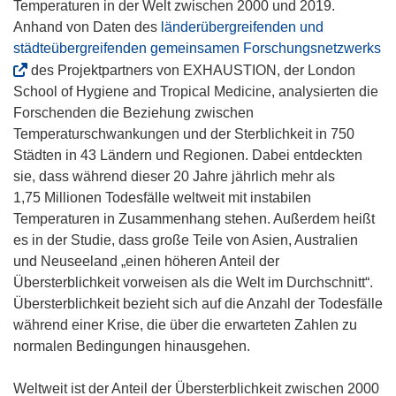
Temperaturen in der Welt zwischen 2000 und 2019.
u
Anhand von Daten des
länderübergreifenden und
e
(
städteübergreifenden gemeinsamen Forschungsnetzwerks
m
ö
des Projektpartners von EXHAUSTION, der London
F
f
School of Hygiene and Tropical Medicine, analysierten die
e
f
Forschenden die Beziehung zwischen
n
n
Temperaturschwankungen und der Sterblichkeit in 750
s
e
Städten in 43 Ländern und Regionen. Dabei entdeckten
t
t
sie, dass während dieser 20 Jahre jährlich mehr als
e
i
1,75 Millionen Todesfälle weltweit mit instabilen
r
n
Temperaturen in Zusammenhang stehen. Außerdem heißt
)
n
es in der Studie, dass große Teile von Asien, Australien
e
und Neuseeland „einen höheren Anteil der
u
Übersterblichkeit vorweisen als die Welt im Durchschnitt“.
e
Übersterblichkeit bezieht sich auf die Anzahl der Todesfälle
m
während einer Krise, die über die erwarteten Zahlen zu
F
normalen Bedingungen hinausgehen.
e
n
Weltweit ist der Anteil der Übersterblichkeit zwischen 2000