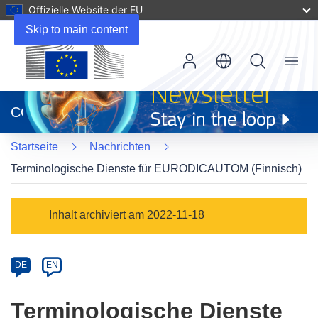
Offizielle Website der EU
Skip to main content
Menu
(öffnet
in
CORDIS
neuem
Fenster)
Startseite
Nachrichten
Terminologische Dienste für EURODICAUTOM (Finnisch)
Article
Inhalt archiviert am 2022-11-18
Category
Article
DE
EN
available
in
Terminologische Dienste
the