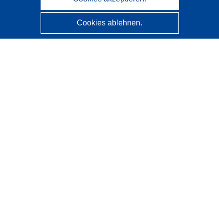
Cookies ablehnen.
CORDIS - Forschungsergebnisse der EU
Diese Website wird vom
Amt für Veröffentlichungen der
Europäischen Union
verwaltet.
Barrierefreiheit
Halbautomatische Projektklassifizierung - Hinweis zur
Erklärbarkeit
Kontakt
Wenden Sie sich an das Help Desk
Häufig gestellte Fragen
(mit Antworten)