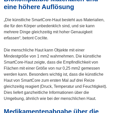
t
n
eine höhere Auflösung
e
n
r
e
„Die künstliche SmartCore-Haut besteht aus Materialien,
)
u
die für den Körper unbedenklich sind, und sie kann
e
mehrere Dinge gleichzeitig mit hoher Genauigkeit
m
erfassen“, betont Coclite.
F
e
Die menschliche Haut kann Objekte mit einer
n
Mindestgröße von 1 mm2 wahrnehmen. Die künstliche
s
SmartCore-Haut zeigte, dass die Empfindlichkeit von
t
Flächen mit einer Größe von nur 0,25 mm2 gemessen
e
werden kann. Besonders wichtig ist, dass die künstliche
r
Haut von SmartCore zum ersten Mal auf drei Reize
)
gleichzeitig reagiert (Druck, Temperatur und Feuchtigkeit).
Dies liefert ganzheitliche Informationen über die
Umgebung, ähnlich wie bei der menschlichen Haut.
Medikamentenabgabe über die