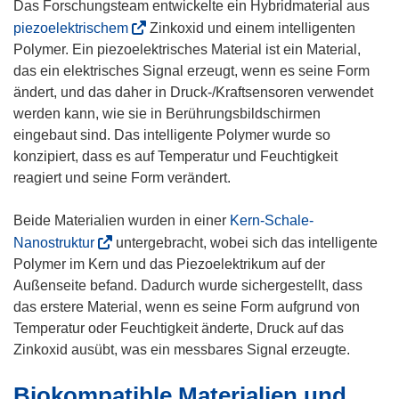
e
Das Forschungsteam entwickelte ein Hybridmaterial aus
m
(
piezoelektrischem
Zinkoxid und einem intelligenten
F
ö
Polymer. Ein piezoelektrisches Material ist ein Material,
e
f
das ein elektrisches Signal erzeugt, wenn es seine Form
n
f
ändert, und das daher in Druck-/Kraftsensoren verwendet
s
n
werden kann, wie sie in Berührungsbildschirmen
t
e
eingebaut sind. Das intelligente Polymer wurde so
e
t
konzipiert, dass es auf Temperatur und Feuchtigkeit
r
i
reagiert und seine Form verändert.
)
n
n
Beide Materialien wurden in einer
Kern-Schale-
e
(
Nanostruktur
untergebracht, wobei sich das intelligente
u
ö
Polymer im Kern und das Piezoelektrikum auf der
e
f
Außenseite befand. Dadurch wurde sichergestellt, dass
m
f
das erstere Material, wenn es seine Form aufgrund von
F
n
Temperatur oder Feuchtigkeit änderte, Druck auf das
e
e
Zinkoxid ausübt, was ein messbares Signal erzeugte.
n
t
Biokompatible Materialien und
s
i