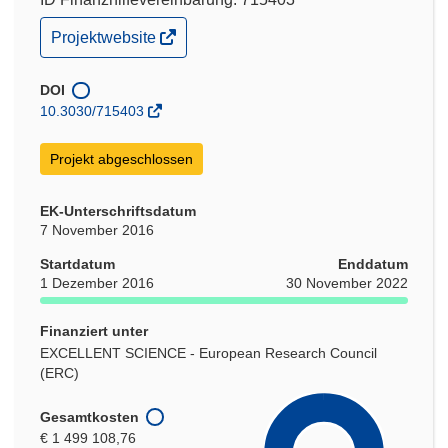
(öffnet
Projektwebsite
in
neuem
Fenster)
DOI
10.3030/715403
Projekt abgeschlossen
EK-Unterschriftsdatum
7 November 2016
Startdatum
Enddatum
1 Dezember 2016
30 November 2022
Finanziert unter
EXCELLENT SCIENCE - European Research Council
(ERC)
Gesamtkosten
€ 1 499 108,76