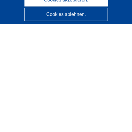
Cookies ablehnen.
CORDIS - Forschungsergebnisse der EU
Diese Website wird vom
Amt für Veröffentlichungen der
Europäischen Union
verwaltet.
Barrierefreiheit
Halbautomatische Projektklassifizierung - Hinweis zur
Erklärbarkeit
Kontakt
Wenden Sie sich an das Help Desk
Häufig gestellte Fragen
(mit Antworten)