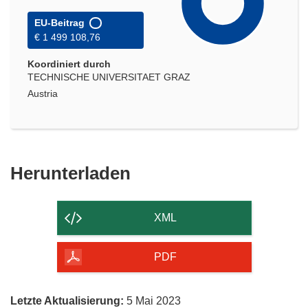
EU-Beitrag
€ 1 499 108,76
Koordiniert durch
TECHNISCHE UNIVERSITAET GRAZ
Austria
Den
Herunterladen
Inhalt
der
XML
Seite
herunterladen
PDF
Letzte Aktualisierung:
5 Mai 2023