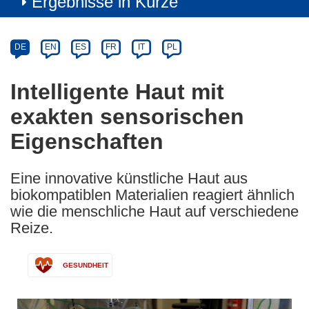
Ergebnisse in Kürze
Article
Category
Article
DE
EN
ES
FR
IT
PL
available
in
Intelligente Haut mit
the
exakten sensorischen
following
languages:
Eigenschaften
Eine innovative künstliche Haut aus
biokompatiblen Materialien reagiert ähnlich
wie die menschliche Haut auf verschiedene
Reize.
GESUNDHEIT