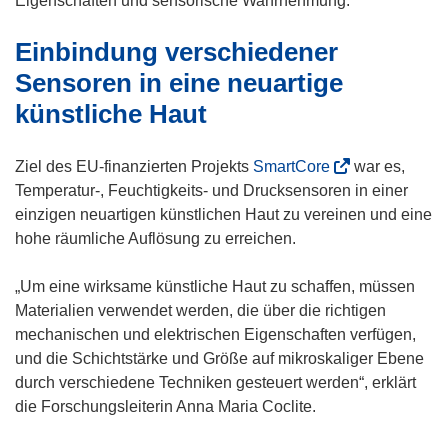
Eigenschaften und sensorische Wahrnehmung.
Einbindung verschiedener
Sensoren in eine neuartige
künstliche Haut
(
Ziel des EU-finanzierten Projekts
SmartCore
war es,
ö
Temperatur-, Feuchtigkeits- und Drucksensoren in einer
f
einzigen neuartigen künstlichen Haut zu vereinen und eine
f
hohe räumliche Auflösung zu erreichen.
n
e
„Um eine wirksame künstliche Haut zu schaffen, müssen
t
Materialien verwendet werden, die über die richtigen
i
mechanischen und elektrischen Eigenschaften verfügen,
n
und die Schichtstärke und Größe auf mikroskaliger Ebene
n
durch verschiedene Techniken gesteuert werden“, erklärt
e
die Forschungsleiterin Anna Maria Coclite.
u