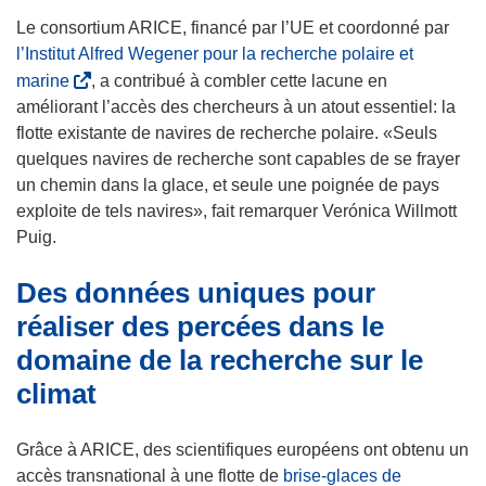
’
Le consortium ARICE, financé par l’UE et coordonné par
o
l’Institut Alfred Wegener pour la recherche polaire et
u
(
marine
, a contribué à combler cette lacune en
v
s
améliorant l’accès des chercheurs à un atout essentiel: la
r
’
flotte existante de navires de recherche polaire. «Seuls
e
o
quelques navires de recherche sont capables de se frayer
d
u
un chemin dans la glace, et seule une poignée de pays
a
v
exploite de tels navires», fait remarquer Verónica Willmott
n
r
Puig.
s
e
Des données uniques pour
u
d
n
a
réaliser des percées dans le
e
n
domaine de la recherche sur le
n
s
climat
o
u
u
n
v
e
Grâce à ARICE, des scientifiques européens ont obtenu un
e
n
accès transnational à une flotte de
brise-glaces de