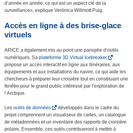
’
d’année en année, ce qui est un aspect clé de la
o
surveillance», explique Verónica Willmott Puig.
u
Accès en ligne à des brise-glace
v
r
virtuels
e
d
ARICE a également mis au point une panoplie d’outils
a
(
numériques. Sa
plateforme 3D Virtual Icebreaker
n
s
propose un accès interactif en ligne aux itinéraires, aux
s
’
équipements et aux installations du navire, ce qui aide les
u
o
chercheurs à préparer leur croisière tout en constituant une
n
u
fenêtre pour le grand public intéressé par l’exploration de
e
v
l’Arctique.
n
r
o
e
(
Les
outils de données
développés dans le cadre du
u
d
s
projet comprennent un visualiseur de cartes, un catalogue
v
a
’
de métadonnées et un inventaire des rapports de croisière
e
n
o
polaire. Ensemble, ces outils contribueront à mettre à
l