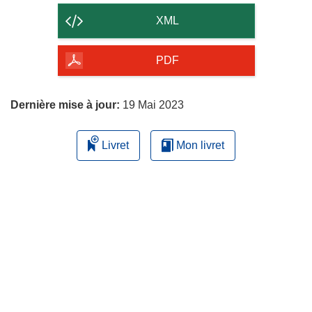
contenu
XML
de
la
PDF
page
Dernière mise à jour:
19 Mai 2023
Livret
Mon livret