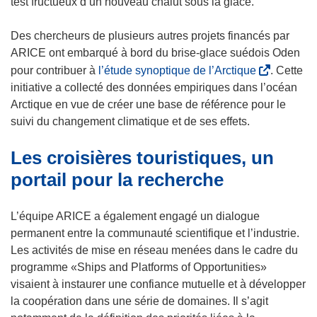
u
test fructueux d’un nouveau chalut sous la glace.
e
n
u
v
l
e
n
r
Des chercheurs de plusieurs autres projets financés par
l
n
e
e
ARICE ont embarqué à bord du brise-glace suédois Oden
e
o
n
d
(
pour contribuer à
l’étude synoptique de l’Arctique
. Cette
f
u
o
a
s
initiative a collecté des données empiriques dans l’océan
e
v
u
n
’
Arctique en vue de créer une base de référence pour le
n
e
v
s
o
suivi du changement climatique et de ses effets.
ê
l
e
u
u
t
l
l
Les croisières touristiques, un
n
v
r
e
l
e
r
portail pour la recherche
e
f
e
n
e
)
e
f
o
d
L’équipe ARICE a également engagé un dialogue
n
e
u
a
permanent entre la communauté scientifique et l’industrie.
ê
n
v
n
Les activités de mise en réseau menées dans le cadre du
t
ê
e
s
programme «Ships and Platforms of Opportunities»
r
t
l
u
visaient à instaurer une confiance mutuelle et à développer
e
r
l
n
la coopération dans une série de domaines. Il s’agit
)
e
e
e