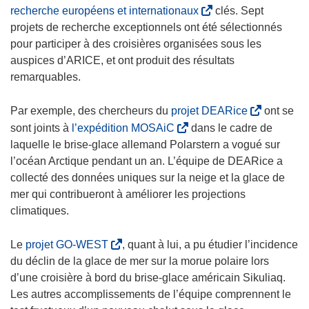
l
o
(
recherche européens et internationaux
clés. Sept
l
u
s
projets de recherche exceptionnels ont été sélectionnés
e
v
’
pour participer à des croisières organisées sous les
f
e
o
auspices d’ARICE, et ont produit des résultats
e
l
u
remarquables.
n
l
v
ê
e
r
(
Par exemple, des chercheurs du
projet DEARice
ont se
t
f
e
s
(
sont joints à
l’expédition MOSAiC
dans le cadre de
r
e
d
’
s
laquelle le brise-glace allemand Polarstern a vogué sur
e
n
a
o
’
l’océan Arctique pendant un an. L’équipe de DEARice a
)
ê
n
u
o
collecté des données uniques sur la neige et la glace de
t
s
v
u
mer qui contribueront à améliorer les projections
r
u
r
v
climatiques.
e
n
e
r
)
e
d
e
(
Le
projet GO-WEST
, quant à lui, a pu étudier l’incidence
n
a
d
s
du déclin de la glace de mer sur la morue polaire lors
o
n
a
’
d’une croisière à bord du brise-glace américain Sikuliaq.
u
s
n
o
Les autres accomplissements de l’équipe comprennent le
v
u
s