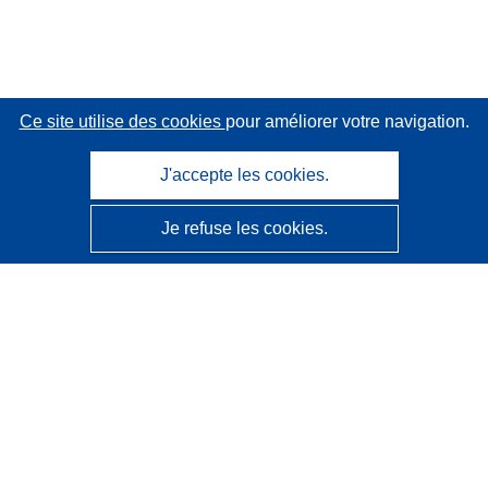
Ce site utilise des cookies
pour améliorer votre navigation.
J'accepte les cookies.
Je refuse les cookies.
CORDIS - Résultats de la recherche de l’UE
Ce site web est géré par l'
Office des publications de
l’Union européenne
Accessibilité
Classification semi-automatique des projets - Avis sur
l’explicabilité