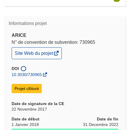
Informations projet
ARICE
N° de convention de subvention: 730965
(s’ouvre
Site Web du projet
dans
une
nouvelle
DOI
fenêtre)
10.3030/730965
Projet clôturé
Date de signature de la CE
22 Novembre 2017
Date de début
Date de fin
1 Janvier 2018
31 Decembre 2022