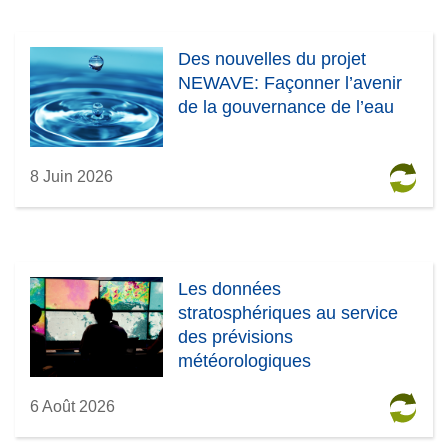
)
f
e
Des nouvelles du projet
n
NEWAVE: Façonner l’avenir
ê
de la gouvernance de l’eau
t
r
e
8 Juin 2026
)
Les données
stratosphériques au service
des prévisions
météorologiques
6 Août 2026