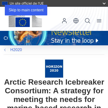
Un site officiel de l’UE
Skip to main content
Menu
(s’ouvre
dans
CORDIS
une
nouvelle
H2020
fenêtre)
Arctic Research Icebreaker
Consortium: A strategy for
meeting the needs for