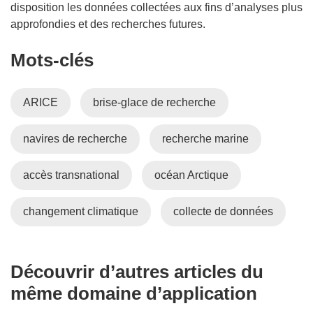
s
u
disposition les données collectées aux fins d’analyses plus
l
u
v
approfondies et des recherches futures.
e
n
r
f
Mots‑clés
e
e
e
n
d
n
o
a
ê
ARICE
brise-glace de recherche
u
n
t
v
s
r
navires de recherche
recherche marine
e
u
e
l
n
)
l
e
accès transnational
océan Arctique
e
n
f
o
changement climatique
collecte de données
e
u
n
v
ê
e
Découvrir d’autres articles du
t
l
même domaine d’application
r
l
e
e