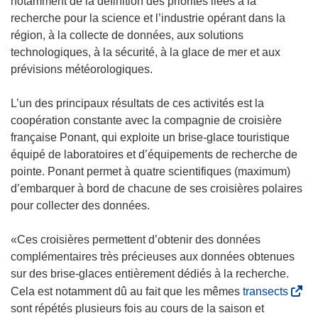
notamment de la définition des priorités liées à la
)
f
n
recherche pour la science et l’industrie opérant dans la
e
o
région, à la collecte de données, aux solutions
n
u
technologiques, à la sécurité, à la glace de mer et aux
ê
v
prévisions météorologiques.
t
e
r
l
L’un des principaux résultats de ces activités est la
e
l
coopération constante avec la compagnie de croisière
)
e
française Ponant, qui exploite un brise-glace touristique
f
équipé de laboratoires et d’équipements de recherche de
e
pointe. Ponant permet à quatre scientifiques (maximum)
n
d’embarquer à bord de chacune de ses croisières polaires
ê
pour collecter des données.
t
r
«Ces croisières permettent d’obtenir des données
e
complémentaires très précieuses aux données obtenues
)
sur des brise-glaces entièrement dédiés à la recherche.
(
Cela est notamment dû au fait que les mêmes
transects
s
sont répétés plusieurs fois au cours de la saison et