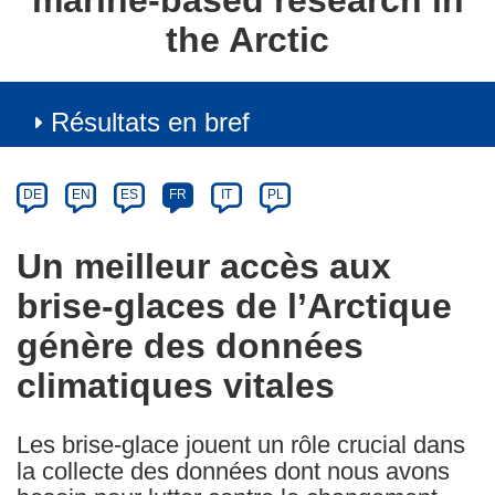
marine-based research in
the Arctic
Résultats en bref
Article
Category
Article
DE
EN
ES
FR
IT
PL
available
in
Un meilleur accès aux
the
brise-glaces de l’Arctique
following
languages:
génère des données
climatiques vitales
Les brise-glace jouent un rôle crucial dans
la collecte des données dont nous avons