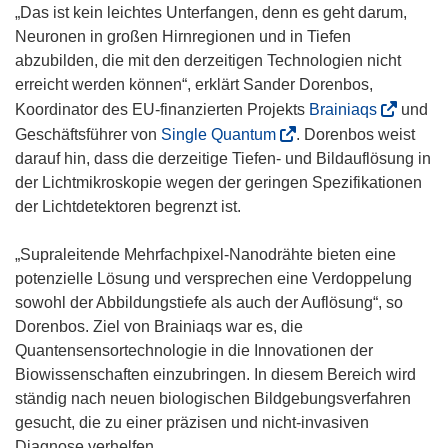
„Das ist kein leichtes Unterfangen, denn es geht darum,
Neuronen in großen Hirnregionen und in Tiefen
abzubilden, die mit den derzeitigen Technologien nicht
erreicht werden können“, erklärt Sander Dorenbos,
(
Koordinator des EU-finanzierten Projekts
Brainiaqs
und
ö
(
Geschäftsführer von
Single Quantum
. Dorenbos weist
f
ö
darauf hin, dass die derzeitige Tiefen- und Bildauflösung in
f
f
der Lichtmikroskopie wegen der geringen Spezifikationen
n
f
der Lichtdetektoren begrenzt ist.
e
n
t
e
„Supraleitende Mehrfachpixel-Nanodrähte bieten eine
i
t
potenzielle Lösung und versprechen eine Verdoppelung
n
i
sowohl der Abbildungstiefe als auch der Auflösung“, so
n
n
Dorenbos. Ziel von Brainiaqs war es, die
e
n
Quantensensortechnologie in die Innovationen der
u
e
Biowissenschaften einzubringen. In diesem Bereich wird
e
u
ständig nach neuen biologischen Bildgebungsverfahren
m
e
gesucht, die zu einer präzisen und nicht-invasiven
F
m
Diagnose verhelfen.