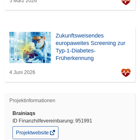
5 März 2026
Zukunftsweisendes
europaweites Screening zur
Typ-1-Diabetes-
Früherkennung
4 Juni 2026
Projektinformationen
Brainiaqs
ID Finanzhilfevereinbarung: 951991
(öffnet
Projektwebsite
in