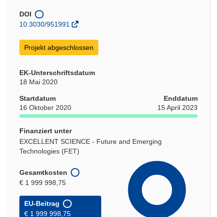
neuem
Fenster)
DOI
10.3030/951991
Projekt abgeschlossen
EK-Unterschriftsdatum
18 Mai 2020
Startdatum
Enddatum
16 Oktober 2020
15 April 2023
Finanziert unter
EXCELLENT SCIENCE - Future and Emerging
Technologies (FET)
Gesamtkosten
€ 1 999 998,75
EU-Beitrag
€ 1 999 998,75