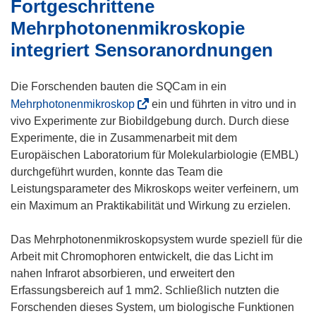
Fortgeschrittene
Mehrphotonenmikroskopie
integriert Sensoranordnungen
Die Forschenden bauten die SQCam in ein
(
Mehrphotonenmikroskop
ein und führten in vitro und in
ö
vivo Experimente zur Biobildgebung durch. Durch diese
f
Experimente, die in Zusammenarbeit mit dem
f
Europäischen Laboratorium für Molekularbiologie (EMBL)
n
durchgeführt wurden, konnte das Team die
e
Leistungsparameter des Mikroskops weiter verfeinern, um
t
ein Maximum an Praktikabilität und Wirkung zu erzielen.
i
n
Das Mehrphotonenmikroskopsystem wurde speziell für die
n
Arbeit mit Chromophoren entwickelt, die das Licht im
e
nahen Infrarot absorbieren, und erweitert den
u
Erfassungsbereich auf 1 mm2. Schließlich nutzten die
e
Forschenden dieses System, um biologische Funktionen