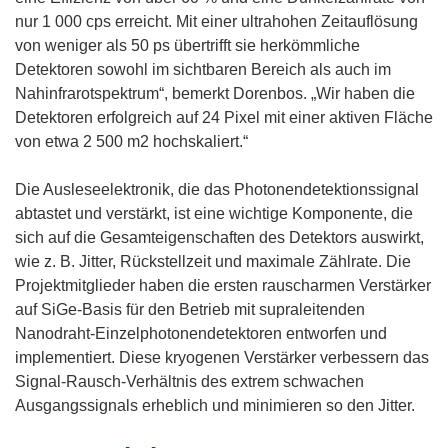
u
nur 1 000 cps erreicht. Mit einer ultrahohen Zeitauflösung
e
von weniger als 50 ps übertrifft sie herkömmliche
m
Detektoren sowohl im sichtbaren Bereich als auch im
F
Nahinfrarotspektrum“, bemerkt Dorenbos. „Wir haben die
e
Detektoren erfolgreich auf 24 Pixel mit einer aktiven Fläche
n
von etwa 2 500 m2 hochskaliert.“
s
t
Die Ausleseelektronik, die das Photonendetektionssignal
e
abtastet und verstärkt, ist eine wichtige Komponente, die
r
sich auf die Gesamteigenschaften des Detektors auswirkt,
)
wie z. B. Jitter, Rückstellzeit und maximale Zählrate. Die
Projektmitglieder haben die ersten rauscharmen Verstärker
auf SiGe-Basis für den Betrieb mit supraleitenden
Nanodraht-Einzelphotonendetektoren entworfen und
implementiert. Diese kryogenen Verstärker verbessern das
Signal-Rausch-Verhältnis des extrem schwachen
Ausgangssignals erheblich und minimieren so den Jitter.