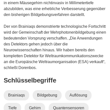
m
in einem Mäusegehirn nichtinvasiv in Millimetertiefe
F
abzubilden, was eine erhebliche Verbesserung gegenüber
e
den bisherigen Bildgebungsverfahren darstellt.
n
s
Der von Brainiaqs demonstrierte technologische Fortschritt
t
wird der Gemeinschaft der Mehrphotonenbildgebung einen
e
bedeutenden Vorsprung verschaffen. „Die Anwendungen
r
des Detektors gehen jedoch über die
)
Neurowissenschaften hinaus. Wir haben bereits den
kompletten Detektor für Weltraumkommunikationszwecke
an die Europäische Weltraumorganisation (ESA) verkauft“,
schließt Dorenbos.
Schlüsselbegriffe
Brainiaqs
Bildgebung
Auflösung
Tiefe
Gehirn
Quantensensoren