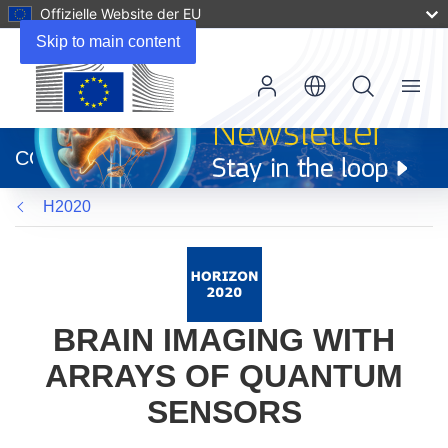
Offizielle Website der EU
Skip to main content
Menu
(öffnet
in
CORDIS
neuem
Fenster)
H2020
BRAIN IMAGING WITH
ARRAYS OF QUANTUM
SENSORS