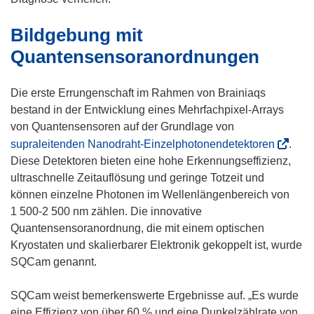
e
F
Bildgebung mit
n
e
s
n
Quantensensoranordnungen
t
s
e
t
Die erste Errungenschaft im Rahmen von Brainiaqs
r
e
bestand in der Entwicklung eines Mehrfachpixel-Arrays
)
r
von Quantensensoren auf der Grundlage von
)
(
supraleitenden Nanodraht-Einzelphotonendetektoren
.
ö
Diese Detektoren bieten eine hohe Erkennungseffizienz,
f
ultraschnelle Zeitauflösung und geringe Totzeit und
f
können einzelne Photonen im Wellenlängenbereich von
n
1 500-2 500 nm zählen. Die innovative
e
Quantensensoranordnung, die mit einem optischen
t
Kryostaten und skalierbarer Elektronik gekoppelt ist, wurde
i
SQCam genannt.
n
n
SQCam weist bemerkenswerte Ergebnisse auf. „Es wurde
e
eine Effizienz von über 60 % und eine Dunkelzählrate von