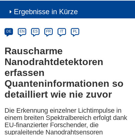
Ergebnisse in Kürze
Article
Category
Article
DE
EN
ES
FR
IT
PL
available
in
Rauscharme
the
Nanodrahtdetektoren
following
languages:
erfassen
Quanteninformationen so
detailliert wie nie zuvor
Die Erkennung einzelner Lichtimpulse in
einem breiten Spektralbereich erfolgt dank
EU-finanzierter Forschender, die
supraleitende Nanodrahtsensoren