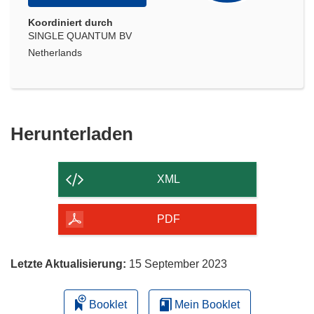
Koordiniert durch
SINGLE QUANTUM BV
Netherlands
Den
Herunterladen
Inhalt
der
XML
Seite
herunterladen
PDF
Letzte Aktualisierung:
15 September 2023
Booklet
Mein Booklet