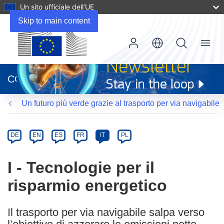
Un sito ufficiale dell’UE
Skip to main content
Menu
(si
apre
CORDIS
in
una
Un futuro più verde grazie al trasporto per via navigabile
nuova
finestra)
Article
Category
Article
DE
EN
ES
FR
IT
PL
available
in
I - Tecnologie per il
the
risparmio energetico
following
languages:
Il trasporto per via navigabile salpa verso