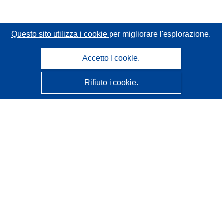
Questo sito utilizza i cookie
per migliorare l'esplorazione.
Accetto i cookie.
Rifiuto i cookie.
CORDIS - Risultati della ricerca dell’UE
Questo sito web è gestito dall'
Ufficio delle pubblicazioni
dell'Unione europea
Accessibilità
Classificazione semi-automatica dei progetti - Informativa
sulla spiegabilità
Contattaci