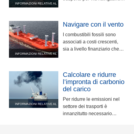
INFORMAZIONI RELATIVE AL
potrebbe venire dal vento,
PROGETTO
motivo per cui il progetto
Orcelle sta promuovendo un
Navigare con il vento
nuovo approccio alla
propulsione navale.
I combustibili fossili sono
associati a costi crescenti,
sia a livello finanziario che
INFORMAZIONI RELATIVE AL
ambientale; a tal riguardo, lo
PROGETTO
sfruttamento delle energie
rinnovabili potrebbe
Calcolare e ridurre
contribuire a risolvere il
l’impronta di carbonio
problema.
del carico
Per ridurre le emissioni nel
INFORMAZIONI RELATIVE AL
settore dei trasporti è
PROGETTO
innanzitutto necessario
comprendere l’impatto
ambientale dei relativi viaggi,