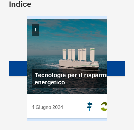
il che è più facile a dirsi che
Indice
a farsi.
IONE
I
e al
Tecnologie per il risparmio
ile
energetico
4 Giugno 2024