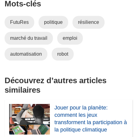
Mots‑clés
e
’
n
o
o
u
FutuRes
politique
résilience
u
v
v
r
marché du travail
emploi
e
e
l
d
l
a
automatisation
robot
e
n
f
s
e
u
Découvrez d’autres articles
n
n
similaires
ê
e
t
n
r
o
Jouer pour la planète:
e
u
comment les jeux
)
v
transforment la participation à
e
la politique climatique
l