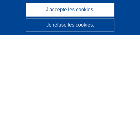
J'accepte les cookies.
Je refuse les cookies.
CORDIS - Résultats de la recherche de l’UE
Ce site web est géré par l'
Office des publications de
l’Union européenne
Accessibilité
Classification semi-automatique des projets - Avis sur
l’explicabilité
Contactez nous
Contacter notre Help Desk
Foire aux questions
(et leurs réponses)