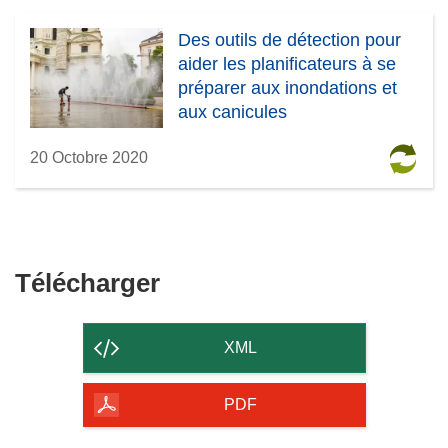
Des outils de détection pour
aider les planificateurs à se
préparer aux inondations et
aux canicules
20 Octobre 2020
Télécharger
Télécharger
le
contenu
XML
de
la
PDF
page