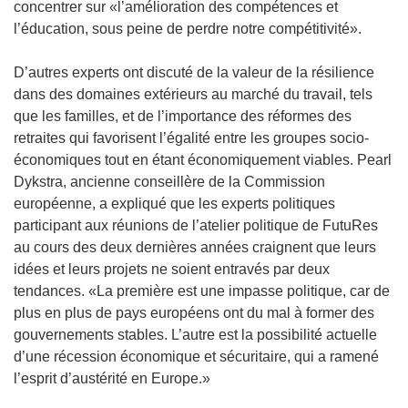
u
concentrer sur «l’amélioration des compétences et
v
l’éducation, sous peine de perdre notre compétitivité».
e
l
D’autres experts ont discuté de la valeur de la résilience
l
dans des domaines extérieurs au marché du travail, tels
e
que les familles, et de l’importance des réformes des
f
retraites qui favorisent l’égalité entre les groupes socio-
e
économiques tout en étant économiquement viables. Pearl
n
Dykstra, ancienne conseillère de la Commission
ê
européenne, a expliqué que les experts politiques
t
participant aux réunions de l’atelier politique de FutuRes
r
au cours des deux dernières années craignent que leurs
e
idées et leurs projets ne soient entravés par deux
)
tendances. «La première est une impasse politique, car de
plus en plus de pays européens ont du mal à former des
gouvernements stables. L’autre est la possibilité actuelle
d’une récession économique et sécuritaire, qui a ramené
l’esprit d’austérité en Europe.»