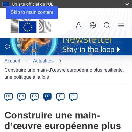
Un site officiel de l’UE
Skip to main content
Menu
(s’ouvre
dans
CORDIS
une
nouvelle
Accueil
Actualités
fenêtre)
Construire une main-d’œuvre européenne plus résiliente,
une politique à la fois
Article
Category
Article
DE
EN
ES
FR
IT
PL
available
in
Construire une main-
the
d’œuvre européenne plus
following
languages: