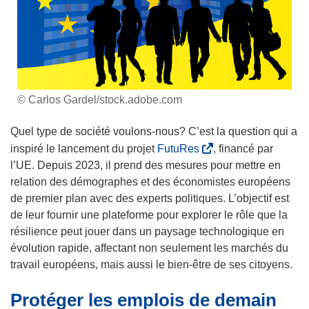
© Carlos Gardel/stock.adobe.com
Quel type de société voulons-nous? C’est la question qui a
(
inspiré le lancement du projet
FutuRes
, financé par
s
l’UE. Depuis 2023, il prend des mesures pour mettre en
’
relation des démographes et des économistes européens
o
de premier plan avec des experts politiques. L’objectif est
u
de leur fournir une plateforme pour explorer le rôle que la
v
résilience peut jouer dans un paysage technologique en
r
évolution rapide, affectant non seulement les marchés du
e
travail européens, mais aussi le bien-être de ses citoyens.
d
Protéger les emplois de demain
a