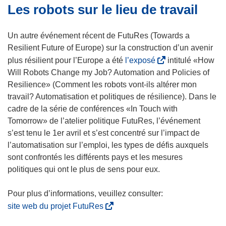
Les robots sur le lieu de travail
Un autre événement récent de FutuRes (Towards a
Resilient Future of Europe) sur la construction d’un avenir
(
plus résilient pour l’Europe a été
l’exposé
intitulé «How
s
Will Robots Change my Job? Automation and Policies of
’
Resilience» (Comment les robots vont-ils altérer mon
o
travail? Automatisation et politiques de résilience). Dans le
u
cadre de la série de conférences «In Touch with
v
Tomorrow» de l’atelier politique FutuRes, l’événement
r
s’est tenu le 1er avril et s’est concentré sur l’impact de
e
l’automatisation sur l’emploi, les types de défis auxquels
d
sont confrontés les différents pays et les mesures
a
politiques qui ont le plus de sens pour eux.
n
s
u
(
site web du projet FutuRes
n
s