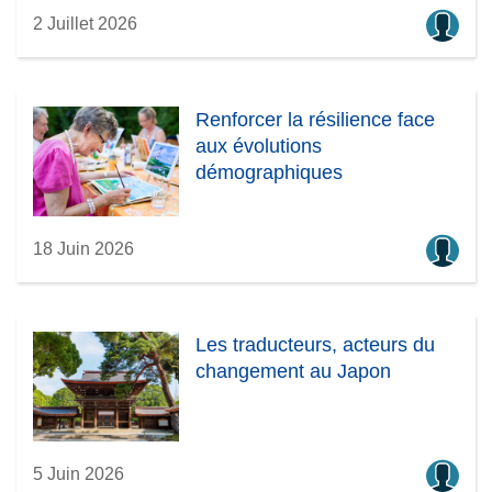
l
2 Juillet 2026
e
f
e
Renforcer la résilience face
n
aux évolutions
ê
démographiques
t
r
e
18 Juin 2026
)
Les traducteurs, acteurs du
changement au Japon
5 Juin 2026