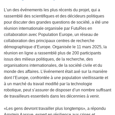
n
s
L’un des événements les plus récents du projet, qui a
u
rassemblé des scientifiques et des décideurs politiques
n
pour discuter des grandes questions de société, a été une
e
réunion internationale organisée par FutuRes en
n
collaboration avec Population Europe, un réseau de
o
collaboration des principaux centres de recherche
u
démographique d’Europe. Organisée le 11 mars 2025, la
v
réunion en ligne a rassemblé plus de 200 participants
e
issus des milieux politiques, de la recherche, des
l
organisations internationales, de la société civile et du
l
monde des affaires. L’événement était axé sur la manière
e
dont l’Europe, confrontée à une population vieillissante et
f
à un marché du travail modifié par la technologie
e
robotique, peut s’assurer de disposer d’un nombre suffisant
n
de travailleurs essentiels dans les décennies à venir.
ê
t
«Les gens devront travailler plus longtemps», a répondu
r
Arnstein Aassve, expert en résilience aux crises et