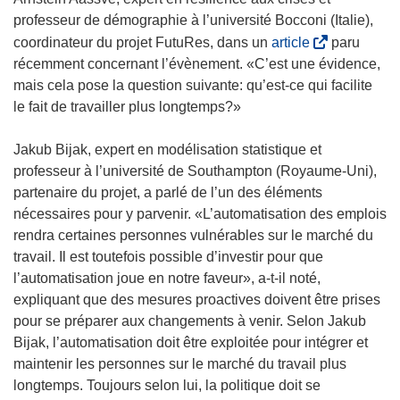
e
professeur de démographie à l’université Bocconi (Italie),
)
(
coordinateur du projet FutuRes, dans un
article
paru
s
récemment concernant l’évènement. «C’est une évidence,
’
mais cela pose la question suivante: qu’est-ce qui facilite
o
le fait de travailler plus longtemps?»
u
v
Jakub Bijak, expert en modélisation statistique et
r
professeur à l’université de Southampton (Royaume-Uni),
e
partenaire du projet, a parlé de l’un des éléments
d
nécessaires pour y parvenir. «L’automatisation des emplois
a
rendra certaines personnes vulnérables sur le marché du
n
travail. Il est toutefois possible d’investir pour que
s
l’automatisation joue en notre faveur», a-t-il noté,
u
expliquant que des mesures proactives doivent être prises
n
pour se préparer aux changements à venir. Selon Jakub
e
Bijak, l’automatisation doit être exploitée pour intégrer et
n
maintenir les personnes sur le marché du travail plus
o
longtemps. Toujours selon lui, la politique doit se