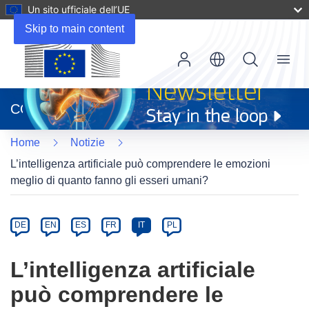
Un sito ufficiale dell’UE
Skip to main content
Menu
(si
apre
CORDIS
in
una
Home
Notizie
nuova
finestra)
L’intelligenza artificiale può comprendere le emozioni
meglio di quanto fanno gli esseri umani?
Article
Category
Article
DE
EN
ES
FR
IT
PL
available
in
L’intelligenza artificiale
the
può comprendere le
following
languages: