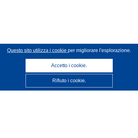
Questo sito utilizza i cookie
per migliorare l'esplorazione.
Accetto i cookie.
Rifiuto i cookie.
CORDIS - Risultati della ricerca dell’UE
Questo sito web è gestito dall'
Ufficio delle pubblicazioni
dell'Unione europea
Accessibilità