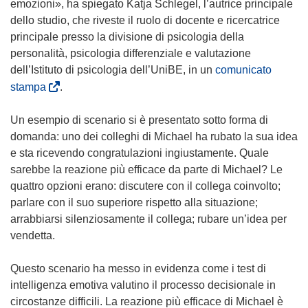
e
emozioni», ha spiegato Katja Schlegel, l’autrice principale
i
dello studio, che riveste il ruolo di docente e ricercatrice
n
principale presso la divisione di psicologia della
u
personalità, psicologia differenziale e valutazione
n
dell’Istituto di psicologia dell’UniBE, in un
comunicato
a
(
stampa
.
n
s
u
i
Un esempio di scenario si è presentato sotto forma di
o
a
domanda: uno dei colleghi di Michael ha rubato la sua idea
v
p
e sta ricevendo congratulazioni ingiustamente. Quale
a
r
sarebbe la reazione più efficace da parte di Michael? Le
f
e
quattro opzioni erano: discutere con il collega coinvolto;
i
i
parlare con il suo superiore rispetto alla situazione;
n
n
arrabbiarsi silenziosamente il collega; rubare un’idea per
e
u
vendetta.
s
n
t
a
Questo scenario ha messo in evidenza come i test di
r
n
intelligenza emotiva valutino il processo decisionale in
a
u
circostanze difficili. La reazione più efficace di Michael è