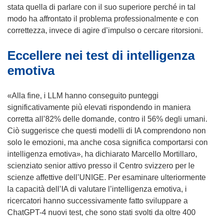
)
o
stata quella di parlare con il suo superiore perché in tal
v
modo ha affrontato il problema professionalmente e con
a
correttezza, invece di agire d’impulso o cercare ritorsioni.
f
Eccellere nei test di intelligenza
i
n
emotiva
e
s
«Alla fine, i LLM hanno conseguito punteggi
t
significativamente più elevati rispondendo in maniera
r
corretta all’82% delle domande, contro il 56% degli umani.
a
Ciò suggerisce che questi modelli di IA comprendono non
)
solo le emozioni, ma anche cosa significa comportarsi con
intelligenza emotiva», ha dichiarato Marcello Mortillaro,
scienziato senior attivo presso il Centro svizzero per le
scienze affettive dell’UNIGE. Per esaminare ulteriormente
la capacità dell’IA di valutare l’intelligenza emotiva, i
ricercatori hanno successivamente fatto sviluppare a
ChatGPT-4 nuovi test, che sono stati svolti da oltre 400