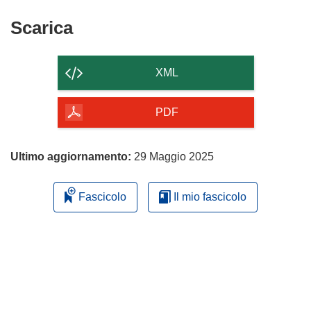
Scarica
Scarica
il
contenuto
XML
della
pagina
PDF
Ultimo aggiornamento:
29 Maggio 2025
Fascicolo
Il mio fascicolo