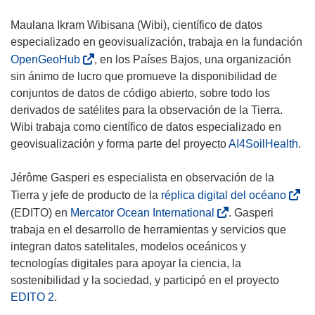
a
v
Maulana Ikram Wibisana (Wibi), científico de datos
e
especializado en geovisualización, trabaja en la fundación
n
(
OpenGeoHub
, en los Países Bajos, una organización
t
s
sin ánimo de lucro que promueve la disponibilidad de
a
e
conjuntos de datos de código abierto, sobre todo los
n
a
derivados de satélites para la observación de la Tierra.
a
b
Wibi trabaja como científico de datos especializado en
)
r
geovisualización y forma parte del proyecto
AI4SoilHealth
.
i
r
Jérôme Gasperi es especialista en observación de la
á
(
Tierra y jefe de producto de la
réplica digital del océano
e
s
(
(EDITO) en
Mercator Ocean International
. Gasperi
n
e
s
trabaja en el desarrollo de herramientas y servicios que
u
a
e
integran datos satelitales, modelos oceánicos y
n
b
a
tecnologías digitales para apoyar la ciencia, la
a
r
b
sostenibilidad y la sociedad, y participó en el proyecto
n
i
r
EDITO 2
.
u
r
i