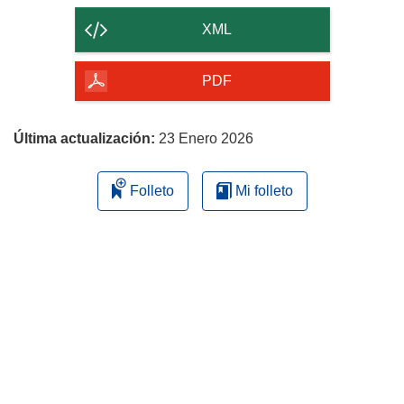
contenido
XML
de
la
PDF
página
Última actualización:
23 Enero 2026
Folleto
Mi folleto