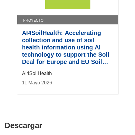
PROYECTO
AI4SoilHealth: Accelerating
collection and use of soil
health information using AI
technology to support the Soil
Deal for Europe and EU Soil
Observatory
AI4SoilHealth
11 Mayo 2026
Descargar
Descargar
el