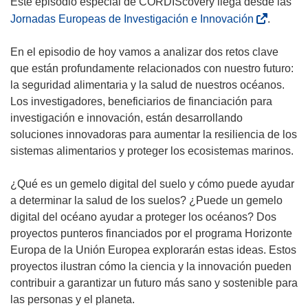
Este episodio especial de CORDIScovery llega desde las
(
Jornadas Europeas de Investigación e Innovación
.
s
e
En el episodio de hoy vamos a analizar dos retos clave
a
que están profundamente relacionados con nuestro futuro:
b
la seguridad alimentaria y la salud de nuestros océanos.
r
Los investigadores, beneficiarios de financiación para
i
investigación e innovación, están desarrollando
r
soluciones innovadoras para aumentar la resiliencia de los
á
sistemas alimentarios y proteger los ecosistemas marinos.
e
n
¿Qué es un gemelo digital del suelo y cómo puede ayudar
u
a determinar la salud de los suelos? ¿Puede un gemelo
n
digital del océano ayudar a proteger los océanos? Dos
a
proyectos punteros financiados por el programa Horizonte
n
Europa de la Unión Europea explorarán estas ideas. Estos
u
proyectos ilustran cómo la ciencia y la innovación pueden
e
contribuir a garantizar un futuro más sano y sostenible para
v
las personas y el planeta.