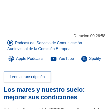
Duración 00:26:58
Pódcast del Servicio de Comunicación
(se
Audiovisual de la Comisión Europea
abrirá
(se
(se
(se
Apple Podcasts
YouTube
Spotify
en
abrirá
abrirá
abrir
una
en
en
en
nueva
una
una
una
Leer la transcripción
ventana)
nueva
nueva
nue
ventana)
ventana)
vent
Los mares y nuestro suelo:
mejorar sus condiciones