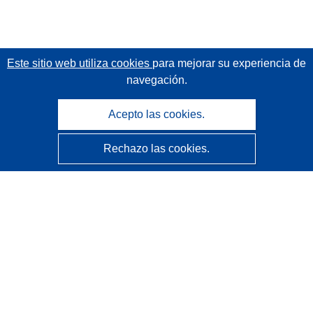
Este sitio web utiliza cookies
para mejorar su experiencia de
navegación.
Acepto las cookies.
Rechazo las cookies.
CORDIS - Resultados de investigaciones de la UE
La
Oficina de Publicaciones de la Unión Europea
gestiona este sitio web.
Accesibilidad
Clasificación semiautomática de proyectos - Declaración
de explicabilidad