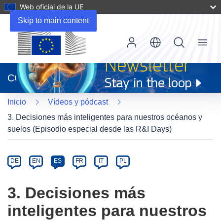
Web oficial de la UE
Skip to main content
Menu
(se
abrirá
CORDIS
en
una
Inicio
Vídeos y pódcast
nueva
ventana)
3. Decisiones más inteligentes para nuestros océanos y
suelos (Episodio especial desde las R&I Days)
Article
Category
Article
DE
EN
ES
FR
IT
PL
available
in
3. Decisiones más
the
inteligentes para nuestros
following
languages: