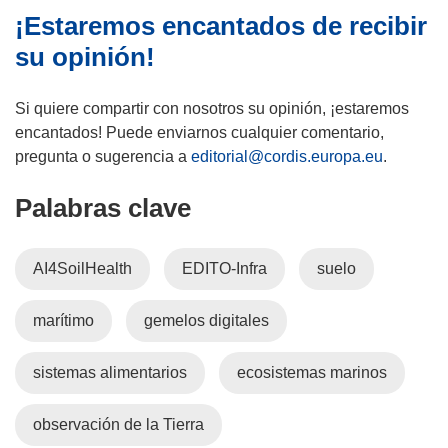
e
¡Estaremos encantados de recibir
á
r
v
e
á
su opinión!
a
n
e
v
u
n
Si quiere compartir con nosotros su opinión, ¡estaremos
e
n
u
encantados! Puede enviarnos cualquier comentario,
n
a
n
pregunta o sugerencia a
editorial@cordis.europa.eu
.
t
n
a
a
u
n
Palabras clave
n
e
u
a
v
e
)
a
v
AI4SoilHealth
EDITO-Infra
suelo
v
a
e
v
marítimo
gemelos digitales
n
e
t
n
sistemas alimentarios
ecosistemas marinos
a
t
n
a
observación de la Tierra
a
n