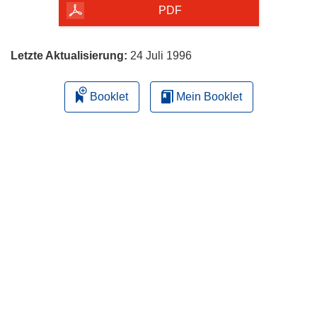
herunterladen
PDF
Letzte Aktualisierung:
24 Juli 1996
Booklet
Mein Booklet