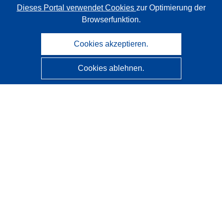
Dieses Portal verwendet Cookies
zur Optimierung der
Browserfunktion.
Cookies akzeptieren.
Cookies ablehnen.
CORDIS - Forschungsergebnisse der EU
Diese Website wird vom
Amt für Veröffentlichungen der
Europäischen Union
verwaltet.
Barrierefreiheit
Halbautomatische Projektklassifizierung - Hinweis zur
Erklärbarkeit
Kontakt