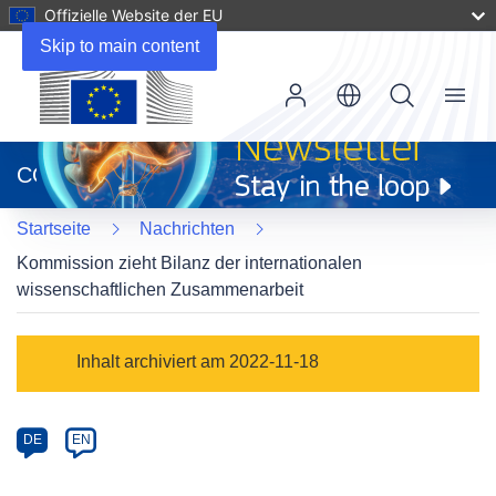
Offizielle Website der EU
Skip to main content
Menu
(öffnet
in
CORDIS
neuem
Fenster)
Startseite
Nachrichten
Kommission zieht Bilanz der internationalen
wissenschaftlichen Zusammenarbeit
Article
Inhalt archiviert am 2022-11-18
Category
Article
DE
EN
available
in