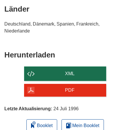
Länder
Deutschland, Dänemark, Spanien, Frankreich,
Niederlande
Den
Herunterladen
Inhalt
der
XML
Seite
herunterladen
PDF
Letzte Aktualisierung:
24 Juli 1996
Booklet
Mein Booklet