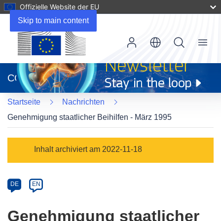
Offizielle Website der EU
Skip to main content
Menu
(öffnet
in
CORDIS
neuem
Fenster)
Startseite
Nachrichten
Genehmigung staatlicher Beihilfen - März 1995
Article
Inhalt archiviert am 2022-11-18
Category
Article
DE
EN
available
in
Genehmigung staatlicher
the