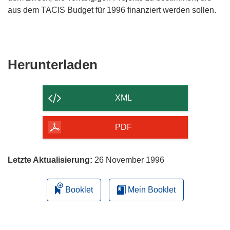
aus dem TACIS Budget für 1996 finanziert werden sollen.
Den
Herunterladen
Inhalt
der
XML
Seite
herunterladen
PDF
Letzte Aktualisierung:
26 November 1996
Booklet
Mein Booklet