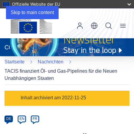
Offizielle Website der EU
Skip to main content
Menu
(öffnet
in
CORDIS
neuem
Fenster)
Startseite
Nachrichten
TACIS finanziert Öl- und Gas-Pipelines für die Neuen
Unabhängigen Staaten
Article
Inhalt archiviert am 2022-11-25
Category
Article
DE
EN
FR
available
in