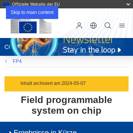
Offizielle Website der EU
Skip to main content
Menu
(öffnet
in
CORDIS
neuem
Fenster)
FP4
Inhalt archiviert am 2024-05-07
Field programmable
system on chip
Ergebnisse in Kürze