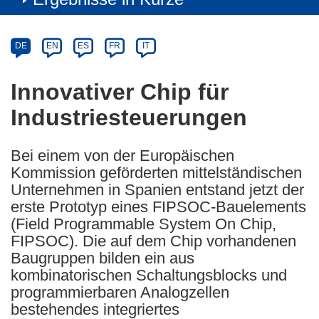
Article
Category
Article
DE
EN
ES
FR
IT
available
in
Innovativer Chip für
the
Industriesteuerungen
following
languages:
Bei einem von der Europäischen
Kommission geförderten mittelständischen
Unternehmen in Spanien entstand jetzt der
erste Prototyp eines FIPSOC-Bauelements
(Field Programmable System On Chip,
FIPSOC). Die auf dem Chip vorhandenen
Baugruppen bilden ein aus
kombinatorischen Schaltungsblocks und
programmierbaren Analogzellen
bestehendes integriertes