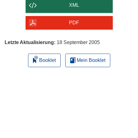
der
XML
Seite
herunterladen
PDF
Letzte Aktualisierung:
18 September 2005
Booklet
Mein Booklet