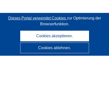
Dieses Portal verwendet Cookies
zur Optimierung der
Browserfunktion.
Cookies akzeptieren.
Cookies ablehnen.
CORDIS - Forschungsergebnisse der EU
Diese Website wird vom
Amt für Veröffentlichungen der
Europäischen Union
verwaltet.
Barrierefreiheit
Halbautomatische Projektklassifizierung - Hinweis zur
Erklärbarkeit