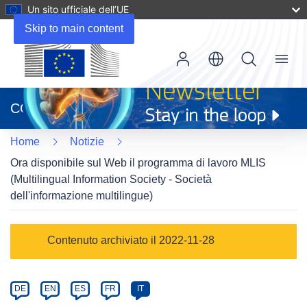
Un sito ufficiale dell’UE
Skip to main content
Menu
(si
apre
CORDIS
in
una
Home
Notizie
nuova
finestra)
Ora disponibile sul Web il programma di lavoro MLIS
(Multilingual Information Society - Società
dell'informazione multilingue)
Article
Contenuto archiviato il 2022-11-28
Category
Article
DE
EN
ES
FR
IT
available