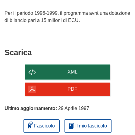
Per il periodo 1996-1999, il programma avrà una dotazione
di bilancio pari a 15 milioni di ECU.
Scarica
Scarica
il
contenuto
XML
della
pagina
PDF
Ultimo aggiornamento:
29 Aprile 1997
Fascicolo
Il mio fascicolo