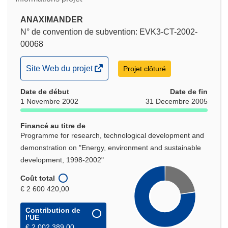
ANAXIMANDER
N° de convention de subvention: EVK3-CT-2002-
00068
(s’ouvre
Site Web du projet
Projet clôturé
dans
Date de début
une
Date de fin
1 Novembre 2002
31 Decembre 2005
nouvelle
fenêtre)
Financé au titre de
Programme for research, technological development and
demonstration on "Energy, environment and sustainable
development, 1998-2002"
Coût total
€ 2 600 420,00
Contribution de
l’UE
€ 2 002 389,00