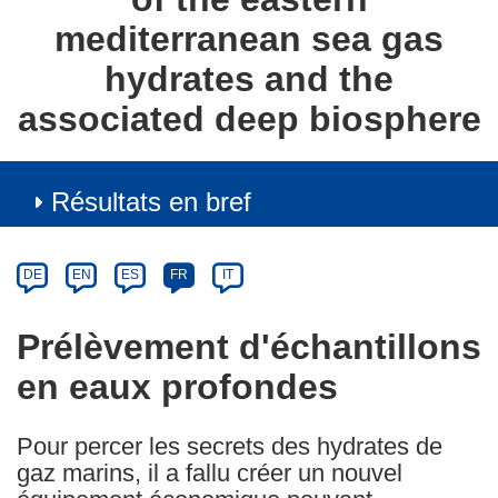
mediterranean sea gas
hydrates and the
associated deep biosphere
Résultats en bref
Article
Category
Article
DE
EN
ES
FR
IT
available
in
Prélèvement d'échantillons
the
en eaux profondes
following
languages:
Pour percer les secrets des hydrates de
gaz marins, il a fallu créer un nouvel