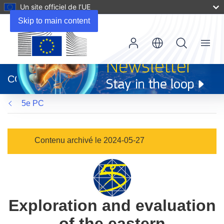
Un site officiel de l’UE
Skip to main content
Menu
(s’ouvre
dans
CORDIS
une
nouvelle
5e PC
fenêtre)
Contenu archivé le 2024-05-27
Exploration and evaluation
of the eastern