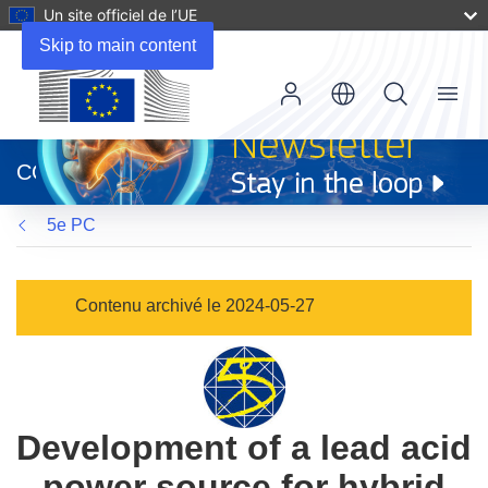
Un site officiel de l’UE
Skip to main content
Menu
(s’ouvre
dans
CORDIS
une
nouvelle
5e PC
fenêtre)
Contenu archivé le 2024-05-27
Development of a lead acid
power source for hybrid