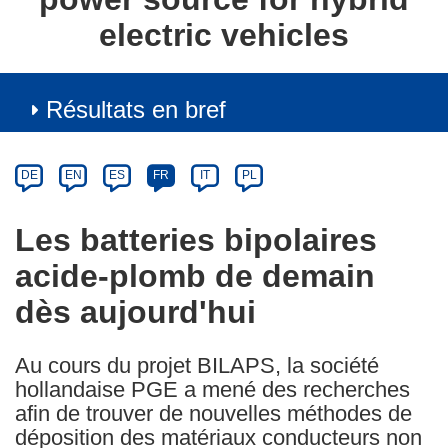
electric vehicles
Résultats en bref
Article
Category
Article
DE
EN
ES
FR
IT
PL
available
in
Les batteries bipolaires
the
acide-plomb de demain
following
languages:
dès aujourd'hui
Au cours du projet BILAPS, la société
hollandaise PGE a mené des recherches
afin de trouver de nouvelles méthodes de
déposition des matériaux conducteurs non