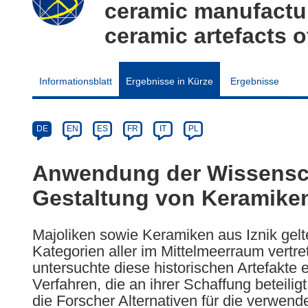
ceramic manufactur
ceramic artefacts o
Informationsblatt
Ergebnisse in Kürze
Ergebnisse
Article
Category
Article
DE
EN
ES
FR
IT
PL
available
in
Anwendung der Wissensch
the
Gestaltung von Keramike
following
languages:
Majoliken sowie Keramiken aus Iznik gelte
Kategorien aller im Mittelmeerraum vert
untersuchte diese historischen Artefakte
Verfahren, die an ihrer Schaffung beteilig
die Forscher Alternativen für die verwend