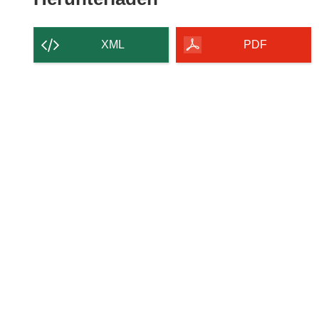
Inhalt
der
XML
PDF
Seite
herunterladen