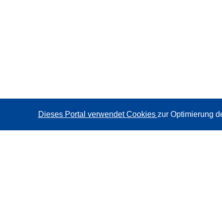
Dieses Portal verwendet Cookies
zur Optimierung d
CORDIS - Forschungsergebnisse der EU
Diese Website wird vom
Amt für Veröffentlichungen der
Europäischen Union
verwaltet.