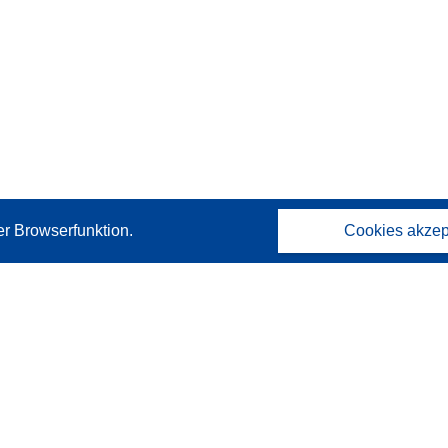
er Browserfunktion.
Cookies akzep
Kontakt
Wenden Sie sich an das Help Desk
Häufig gestellte Fragen
(mit Antworten)