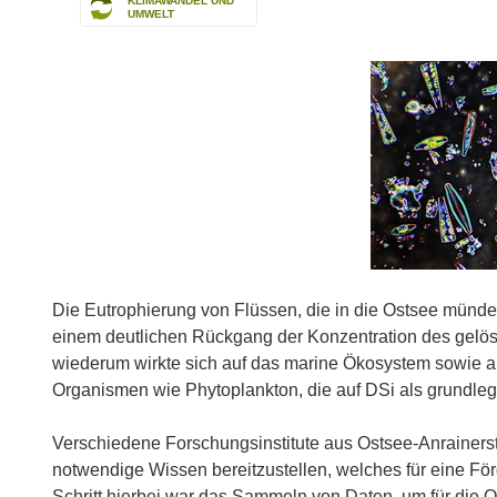
KLIMAWANDEL UND
UMWELT
Die Eutrophierung von Flüssen, die in die Ostsee münde
einem deutlichen Rückgang der Konzentration des gelöste
wiederum wirkte sich auf das marine Ökosystem sowie a
Organismen wie Phytoplankton, die auf DSi als grundleg
Verschiedene Forschungsinstitute aus Ostsee-Anrainers
notwendige Wissen bereitzustellen, welches für eine Förde
Schritt hierbei war das Sammeln von Daten, um für die O