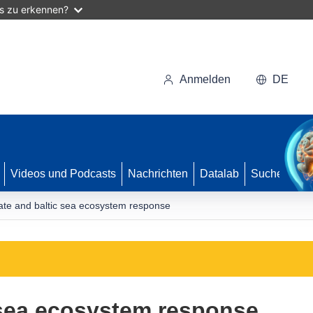
as zu erkennen?
Anmelden
DE
Videos und Podcasts
Nachrichten
Datalab
Suche
cate and baltic sea ecosystem response
c sea ecosystem response