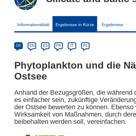
Informationsblatt
Ergebnisse in Kürze
Ergebnisse
Article
Category
Article
DE
EN
ES
FR
IT
PL
available
in
Phytoplankton und die Näh
the
Ostsee
following
languages:
Anhand der Bezugsgrößen, die während d
es einfacher sein, zukünftige Veränder
der Ostsee bewerten zu können. Ebenso 
Wirksamkeit von Maßnahmen, durch dere
beibehalten werden soll, vereinfachen.