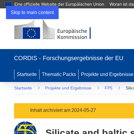
Eine offizielle Website der Europäischen Union
Woran ist d
Skip to main content
(öffnet
in
CORDIS - Forschungsergebnisse der EU
neuem
Fenster)
Startseite
Thematic Packs
Projekte und Ergebnisse
Startseite
Projekte und Ergebnisse
FP5
Sili
Inhalt archiviert am 2024-05-27
Silicate and balti