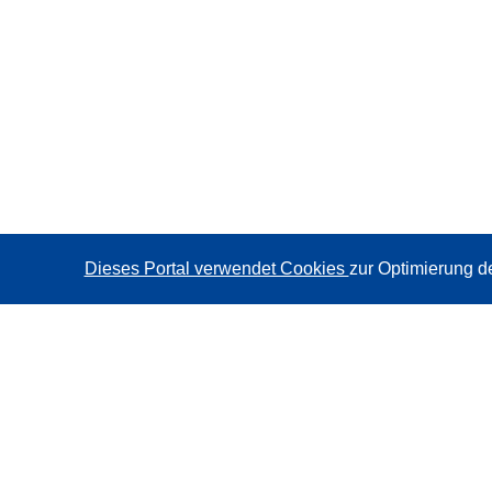
Dieses Portal verwendet Cookies
zur Optimierung d
CORDIS - Forschungsergebnisse der EU
Diese Website wird vom
Amt für Veröffentlichungen der
Europäischen Union
verwaltet.