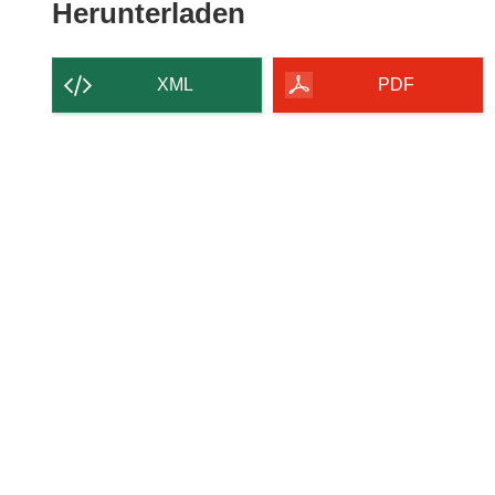
Den
Herunterladen
Inhalt
der
XML
PDF
Seite
herunterladen