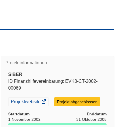
Projektinformationen
SIBER
ID Finanzhilfevereinbarung: EVK3-CT-2002-
00069
(öffnet
Projektwebsite
Projekt abgeschlossen
in
neuem
Startdatum
Enddatum
Fenster)
1 November 2002
31 Oktober 2005