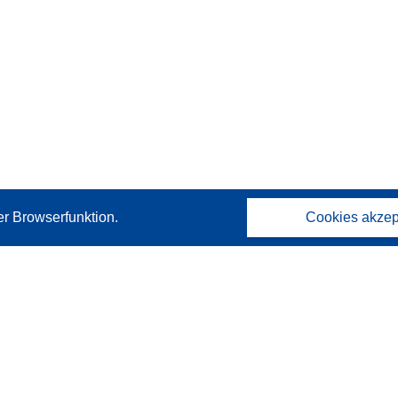
er Browserfunktion.
Cookies akzep
Kontakt
Wenden Sie sich an das Help Desk
Häufig gestellte Fragen
(mit Antworten)