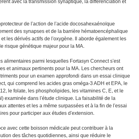
nt avec la transmission synaptique, la différenciation et
protecteur de l'action de l'acide docosahexaénoïque
onnement des synapses et de la barrière hématoencéphalique
 et les dérivés actifs de l'oxygène. Il aborde également les
de risque génétique majeur pour la MA.
ns alimentaires parmi lesquelles Fortasyn Connect s'est
ires et animaux pertinents pour la MA. Les chercheurs ont
nutriments pour un examen approfondi dans un essai clinique
ct, qui comprend les acides gras oméga-3 ADH et EPA, le
, le folate, les phospholipides, les vitamines C, E, et le
) examinée dans l'étude clinique. La faisabilité de la
x attentes et les a même surpassées et à la fin de l'essai
ires pour participer aux études d'extension.
oce avec cette boisson médicale peut contribuer à la
cution des tâches quotidiennes, ainsi que réduire le