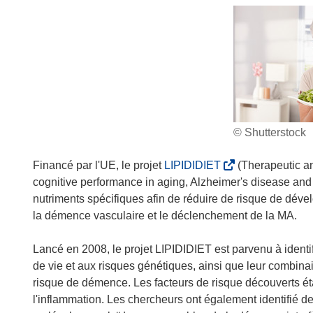
© Shutterstock
(
Financé par l'UE, le projet
LIPIDIDIET
(Therapeutic an
s
cognitive performance in aging, Alzheimer's disease and 
’
nutriments spécifiques afin de réduire de risque de dével
o
la démence vasculaire et le déclenchement de la MA.
u
v
Lancé en 2008, le projet LIPIDIDIET est parvenu à identifi
r
de vie et aux risques génétiques, ainsi que leur combin
e
risque de démence. Les facteurs de risque découverts ét
d
l'inflammation. Les chercheurs ont également identifié