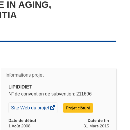
 IN AGING,
TIA
Informations projet
LIPIDIDIET
N° de convention de subvention: 211696
(s’ouvre
Site Web du projet
Projet clôturé
dans
Date de début
Date de fin
une
1 Août 2008
31 Mars 2015
nouvelle