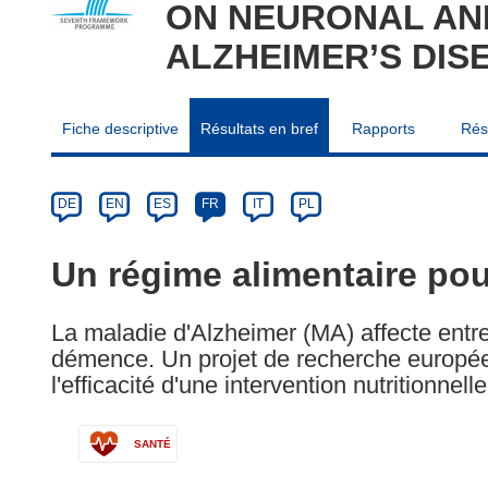
ON NEURONAL AND
ALZHEIMER’S DIS
Fiche descriptive
Résultats en bref
Rapports
Rés
Article
Category
Article
DE
EN
ES
FR
IT
PL
available
in
Un régime alimentaire pou
the
following
La maladie d'Alzheimer (MA) affecte entr
languages:
démence. Un projet de recherche europée
l'efficacité d'une intervention nutritionnel
SANTÉ