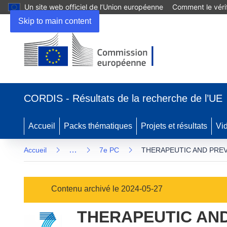
Un site web officiel de l’Union européenne
Comment le vérif
Skip to main content
(s’ouvre
dans
CORDIS - Résultats de la recherche de l’UE
une
nouvelle
fenêtre)
Accueil
Packs thématiques
Projets et résultats
Vi
…
Accueil
7e PC
THERAPEUTIC AND PREV
Contenu archivé le 2024-05-27
THERAPEUTIC AND