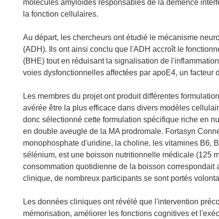
a
molécules amyloïdes responsables de la démence interfère
n
la fonction cellulaires.
s
u
Au départ, les chercheurs ont étudié le mécanisme neuro
n
(ADH). Ils ont ainsi conclu que l'ADH accroît le foncti
e
(BHE) tout en réduisant la signalisation de l'inflammation
n
voies dysfonctionnelles affectées par apoE4, un facteur 
o
u
Les membres du projet ont produit différentes formulatio
v
avérée être la plus efficace dans divers modèles cellula
e
donc sélectionné cette formulation spécifique riche en 
l
en double aveugle de la MA prodromale. Fortasyn Conne
l
monophosphate d'uridine, la choline, les vitamines B6, B12
e
sélénium, est une boisson nutritionnelle médicale (125 ml
f
consommation quotidienne de la boisson correspondait au
e
clinique, de nombreux participants se sont portés volonta
n
ê
Les données cliniques ont révélé que l'intervention préc
t
mémorisation, améliorer les fonctions cognitives et l'exé